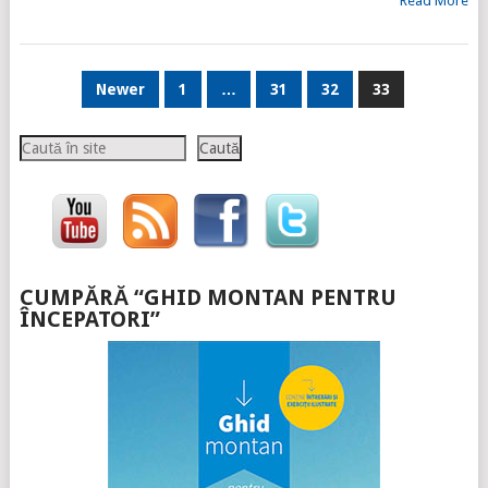
Read More
PAGINAȚIE
Newer
1
…
31
32
33
ARTICOLE
Caută
Caută
CUMPĂRĂ “GHID MONTAN PENTRU
ÎNCEPATORI”