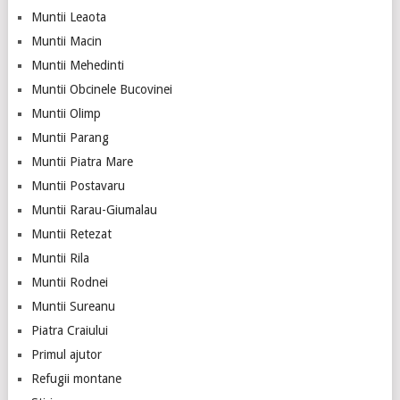
Muntii Leaota
Muntii Macin
Muntii Mehedinti
Muntii Obcinele Bucovinei
Muntii Olimp
Muntii Parang
Muntii Piatra Mare
Muntii Postavaru
Muntii Rarau-Giumalau
Muntii Retezat
Muntii Rila
Muntii Rodnei
Muntii Sureanu
Piatra Craiului
Primul ajutor
Refugii montane