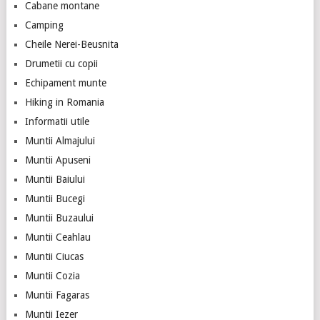
Cabane montane
Camping
Cheile Nerei-Beusnita
Drumetii cu copii
Echipament munte
Hiking in Romania
Informatii utile
Muntii Almajului
Muntii Apuseni
Muntii Baiului
Muntii Bucegi
Muntii Buzaului
Muntii Ceahlau
Muntii Ciucas
Muntii Cozia
Muntii Fagaras
Muntii Iezer