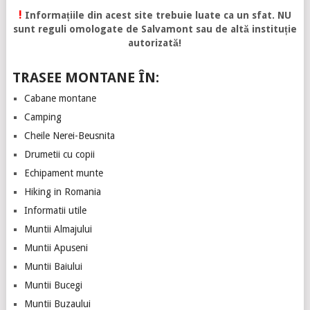
!
Informațiile din acest site trebuie luate ca un sfat. NU
sunt reguli omologate de Salvamont sau de altă instituție
autorizată!
TRASEE MONTANE ÎN:
Cabane montane
Camping
Cheile Nerei-Beusnita
Drumetii cu copii
Echipament munte
Hiking in Romania
Informatii utile
Muntii Almajului
Muntii Apuseni
Muntii Baiului
Muntii Bucegi
Muntii Buzaului