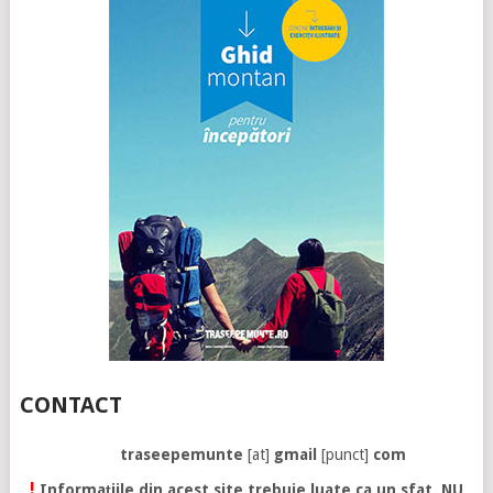
CONTACT
traseepemunte
[at]
gmail
[punct]
com
!
Informațiile din acest site trebuie luate ca un sfat. NU