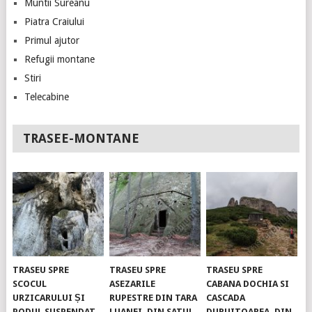
Muntii Sureanu
Piatra Craiului
Primul ajutor
Refugii montane
Stiri
Telecabine
TRASEE-MONTANE
TRASEU SPRE
TRASEU SPRE
TRASEU SPRE
SCOCUL
ASEZARILE
CABANA DOCHIA SI
URZICARULUI ȘI
RUPESTRE DIN TARA
CASCADA
PODUL SUSPENDAT.
LUANEI, DIN SATUL
DURUITOAREA, DIN