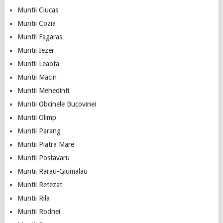
Muntii Ciucas
Muntii Cozia
Muntii Fagaras
Muntii Iezer
Muntii Leaota
Muntii Macin
Muntii Mehedinti
Muntii Obcinele Bucovinei
Muntii Olimp
Muntii Parang
Muntii Piatra Mare
Muntii Postavaru
Muntii Rarau-Giumalau
Muntii Retezat
Muntii Rila
Muntii Rodnei