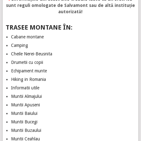
sunt reguli omologate de Salvamont sau de altă instituție
autorizată!
TRASEE MONTANE ÎN:
Cabane montane
Camping
Cheile Nerei-Beusnita
Drumetii cu copii
Echipament munte
Hiking in Romania
Informatii utile
Muntii Almajului
Muntii Apuseni
Muntii Baiului
Muntii Bucegi
Muntii Buzaului
Muntii Ceahlau