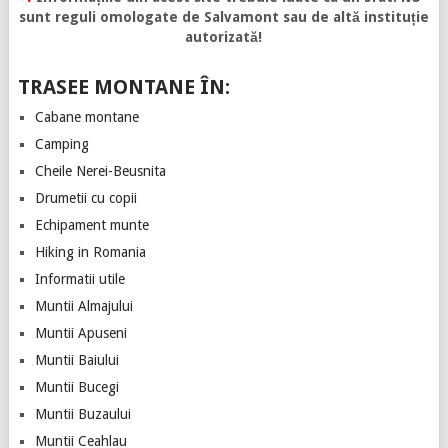
sunt reguli omologate de Salvamont sau de altă instituție
autorizată!
TRASEE MONTANE ÎN:
Cabane montane
Camping
Cheile Nerei-Beusnita
Drumetii cu copii
Echipament munte
Hiking in Romania
Informatii utile
Muntii Almajului
Muntii Apuseni
Muntii Baiului
Muntii Bucegi
Muntii Buzaului
Muntii Ceahlau