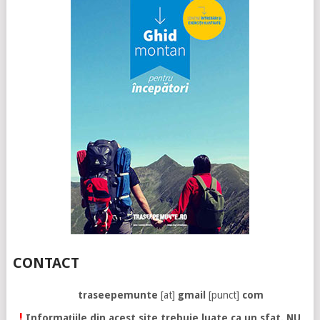
CONTACT
traseepemunte
[at]
gmail
[punct]
com
!
Informațiile din acest site trebuie luate ca un sfat. NU