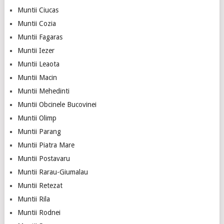
Muntii Ciucas
Muntii Cozia
Muntii Fagaras
Muntii Iezer
Muntii Leaota
Muntii Macin
Muntii Mehedinti
Muntii Obcinele Bucovinei
Muntii Olimp
Muntii Parang
Muntii Piatra Mare
Muntii Postavaru
Muntii Rarau-Giumalau
Muntii Retezat
Muntii Rila
Muntii Rodnei