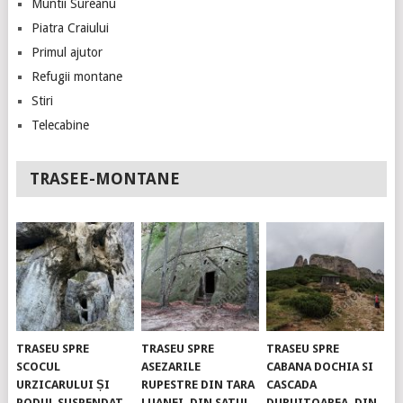
Muntii Sureanu
Piatra Craiului
Primul ajutor
Refugii montane
Stiri
Telecabine
TRASEE-MONTANE
TRASEU SPRE
TRASEU SPRE
TRASEU SPRE
SCOCUL
ASEZARILE
CABANA DOCHIA SI
URZICARULUI ȘI
RUPESTRE DIN TARA
CASCADA
PODUL SUSPENDAT.
LUANEI, DIN SATUL
DURUITOAREA, DIN