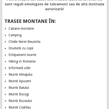
sunt reguli omologate de Salvamont sau de altă instituție
autorizată!
TRASEE MONTANE ÎN:
Cabane montane
Camping
Cheile Nerei-Beusnita
Drumetii cu copii
Echipament munte
Hiking in Romania
Informatii utile
Muntii Almajului
Muntii Apuseni
Muntii Baiului
Muntii Bucegi
Muntii Buzaului
Muntii Ceahlau