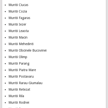
Muntii Ciucas
Muntii Cozia
Muntii Fagaras
Muntii Iezer
Muntii Leaota
Muntii Macin
Muntii Mehedinti
Muntii Obcinele Bucovinei
Muntii Olimp
Muntii Parang
Muntii Piatra Mare
Muntii Postavaru
Muntii Rarau-Giumalau
Muntii Retezat
Muntii Rila
Muntii Rodnei