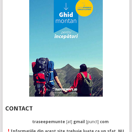
CONTACT
traseepemunte
[at]
gmail
[punct]
com
!
Informațiile din acest site trebuie luate ca un sfat. NU