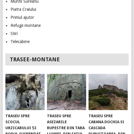
Muntii Sureanu
Piatra Craiului
Primul ajutor
Refugii montane
Stiri
Telecabine
TRASEE-MONTANE
TRASEU SPRE
TRASEU SPRE
TRASEU SPRE
SCOCUL
ASEZARILE
CABANA DOCHIA SI
URZICARULUI ȘI
RUPESTRE DIN TARA
CASCADA
PODUL SUSPENDAT.
LUANEI, DIN SATUL
DURUITOAREA, DIN