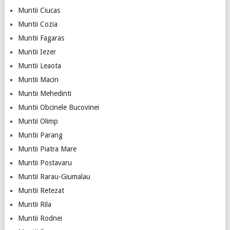
Muntii Ciucas
Muntii Cozia
Muntii Fagaras
Muntii Iezer
Muntii Leaota
Muntii Macin
Muntii Mehedinti
Muntii Obcinele Bucovinei
Muntii Olimp
Muntii Parang
Muntii Piatra Mare
Muntii Postavaru
Muntii Rarau-Giumalau
Muntii Retezat
Muntii Rila
Muntii Rodnei