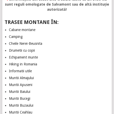
sunt reguli omologate de Salvamont sau de altă instituție
autorizată!
TRASEE MONTANE ÎN:
Cabane montane
Camping
Cheile Nerei-Beusnita
Drumetii cu copii
Echipament munte
Hiking in Romania
Informatii utile
Muntii Almajului
Muntii Apuseni
Muntii Baiului
Muntii Bucegi
Muntii Buzaului
Muntii Ceahlau