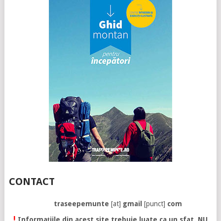
CONTACT
traseepemunte
[at]
gmail
[punct]
com
!
Informațiile din acest site trebuie luate ca un sfat. NU