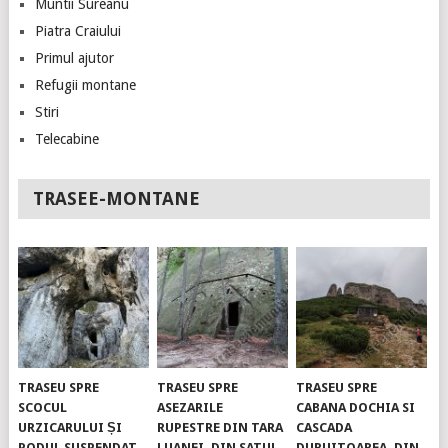
Muntii Sureanu
Piatra Craiului
Primul ajutor
Refugii montane
Stiri
Telecabine
TRASEE-MONTANE
TRASEU SPRE
TRASEU SPRE
TRASEU SPRE
SCOCUL
ASEZARILE
CABANA DOCHIA SI
URZICARULUI ȘI
RUPESTRE DIN TARA
CASCADA
PODUL SUSPENDAT.
LUANEI, DIN SATUL
DURUITOAREA, DIN