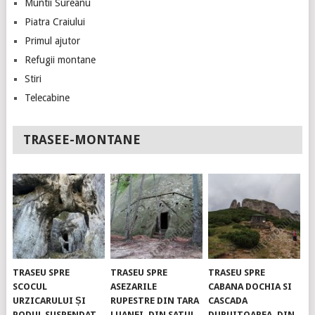
Muntii Sureanu
Piatra Craiului
Primul ajutor
Refugii montane
Stiri
Telecabine
TRASEE-MONTANE
TRASEU SPRE
TRASEU SPRE
TRASEU SPRE
SCOCUL
ASEZARILE
CABANA DOCHIA SI
URZICARULUI ȘI
RUPESTRE DIN TARA
CASCADA
PODUL SUSPENDAT.
LUANEI, DIN SATUL
DURUITOAREA, DIN