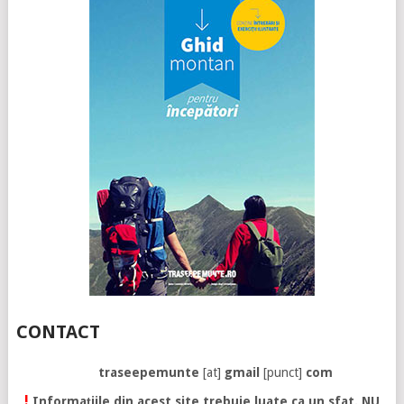
CONTACT
traseepemunte
[at]
gmail
[punct]
com
!
Informațiile din acest site trebuie luate ca un sfat. NU