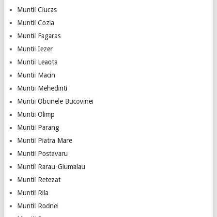
Muntii Ciucas
Muntii Cozia
Muntii Fagaras
Muntii Iezer
Muntii Leaota
Muntii Macin
Muntii Mehedinti
Muntii Obcinele Bucovinei
Muntii Olimp
Muntii Parang
Muntii Piatra Mare
Muntii Postavaru
Muntii Rarau-Giumalau
Muntii Retezat
Muntii Rila
Muntii Rodnei