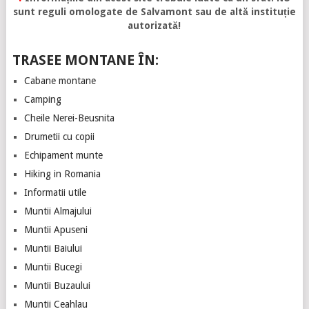
sunt reguli omologate de Salvamont sau de altă instituție
autorizată!
TRASEE MONTANE ÎN:
Cabane montane
Camping
Cheile Nerei-Beusnita
Drumetii cu copii
Echipament munte
Hiking in Romania
Informatii utile
Muntii Almajului
Muntii Apuseni
Muntii Baiului
Muntii Bucegi
Muntii Buzaului
Muntii Ceahlau