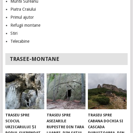
Muntii Sureanu
Piatra Craiului
Primul ajutor
Refugii montane
Stiri
Telecabine
TRASEE-MONTANE
TRASEU SPRE
TRASEU SPRE
TRASEU SPRE
SCOCUL
ASEZARILE
CABANA DOCHIA SI
URZICARULUI ȘI
RUPESTRE DIN TARA
CASCADA
PODUL SUSPENDAT.
LUANEI, DIN SATUL
DURUITOAREA, DIN