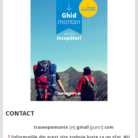
CONTACT
traseepemunte
[at]
gmail
[punct]
com
!
Informațiile din acest site trebuie luate ca un sfat. NU