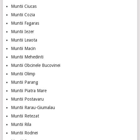
Muntii Ciucas
Muntii Cozia
Muntii Fagaras
Muntii Iezer
Muntii Leaota
Muntii Macin
Muntii Mehedinti
Muntii Obcinele Bucovinei
Muntii Olimp
Muntii Parang
Muntii Piatra Mare
Muntii Postavaru
Muntii Rarau-Giumalau
Muntii Retezat
Muntii Rila
Muntii Rodnei