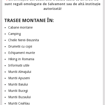
sunt reguli omologate de Salvamont sau de altă instituție
autorizată!
TRASEE MONTANE ÎN:
Cabane montane
Camping
Cheile Nerei-Beusnita
Drumetii cu copii
Echipament munte
Hiking in Romania
Informatii utile
Muntii Almajului
Muntii Apuseni
Muntii Baiului
Muntii Bucegi
Muntii Buzaului
Muntii Ceahlau