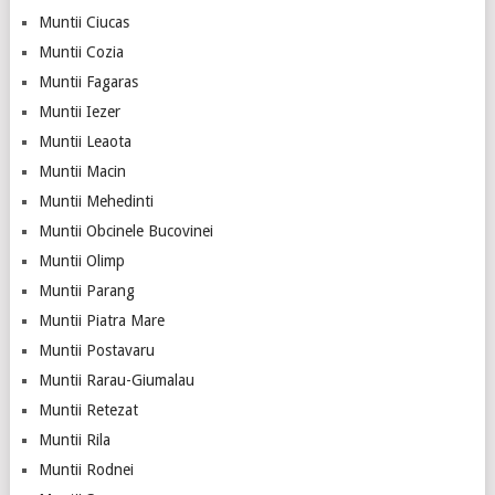
Muntii Ciucas
Muntii Cozia
Muntii Fagaras
Muntii Iezer
Muntii Leaota
Muntii Macin
Muntii Mehedinti
Muntii Obcinele Bucovinei
Muntii Olimp
Muntii Parang
Muntii Piatra Mare
Muntii Postavaru
Muntii Rarau-Giumalau
Muntii Retezat
Muntii Rila
Muntii Rodnei