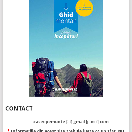
CONTACT
traseepemunte
[at]
gmail
[punct]
com
!
Informațiile din acest site trebuie luate ca un sfat. NU