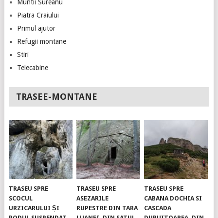
Muntii Sureanu
Piatra Craiului
Primul ajutor
Refugii montane
Stiri
Telecabine
TRASEE-MONTANE
TRASEU SPRE
TRASEU SPRE
TRASEU SPRE
SCOCUL
ASEZARILE
CABANA DOCHIA SI
URZICARULUI ȘI
RUPESTRE DIN TARA
CASCADA
PODUL SUSPENDAT.
LUANEI, DIN SATUL
DURUITOAREA, DIN