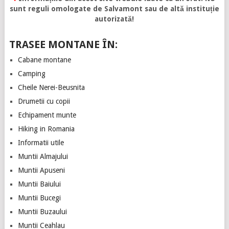
sunt reguli omologate de Salvamont sau de altă instituție
autorizată!
TRASEE MONTANE ÎN:
Cabane montane
Camping
Cheile Nerei-Beusnita
Drumetii cu copii
Echipament munte
Hiking in Romania
Informatii utile
Muntii Almajului
Muntii Apuseni
Muntii Baiului
Muntii Bucegi
Muntii Buzaului
Muntii Ceahlau