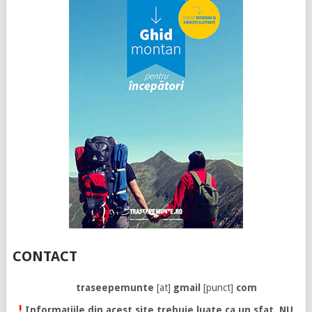
CONTACT
traseepemunte
[at]
gmail
[punct]
com
!
Informațiile din acest site trebuie luate ca un sfat. NU