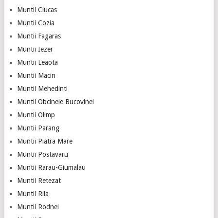
Muntii Ciucas
Muntii Cozia
Muntii Fagaras
Muntii Iezer
Muntii Leaota
Muntii Macin
Muntii Mehedinti
Muntii Obcinele Bucovinei
Muntii Olimp
Muntii Parang
Muntii Piatra Mare
Muntii Postavaru
Muntii Rarau-Giumalau
Muntii Retezat
Muntii Rila
Muntii Rodnei