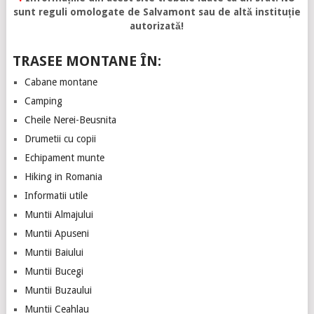
sunt reguli omologate de Salvamont sau de altă instituție
autorizată!
TRASEE MONTANE ÎN:
Cabane montane
Camping
Cheile Nerei-Beusnita
Drumetii cu copii
Echipament munte
Hiking in Romania
Informatii utile
Muntii Almajului
Muntii Apuseni
Muntii Baiului
Muntii Bucegi
Muntii Buzaului
Muntii Ceahlau