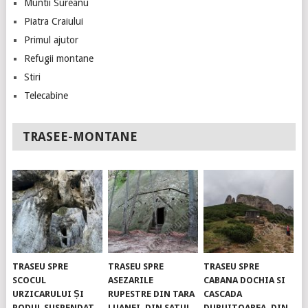
Muntii Sureanu
Piatra Craiului
Primul ajutor
Refugii montane
Stiri
Telecabine
TRASEE-MONTANE
TRASEU SPRE
TRASEU SPRE
TRASEU SPRE
SCOCUL
ASEZARILE
CABANA DOCHIA SI
URZICARULUI ȘI
RUPESTRE DIN TARA
CASCADA
PODUL SUSPENDAT.
LUANEI, DIN SATUL
DURUITOAREA, DIN