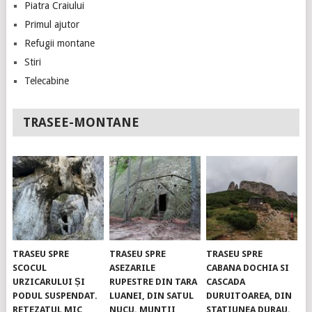
Piatra Craiului
Primul ajutor
Refugii montane
Stiri
Telecabine
TRASEE-MONTANE
TRASEU SPRE
TRASEU SPRE
TRASEU SPRE
SCOCUL
ASEZARILE
CABANA DOCHIA SI
URZICARULUI ȘI
RUPESTRE DIN TARA
CASCADA
PODUL SUSPENDAT.
LUANEI, DIN SATUL
DURUITOAREA, DIN
RETEZATUL MIC
NUCU. MUNTII
STATIUNEA DURAU.