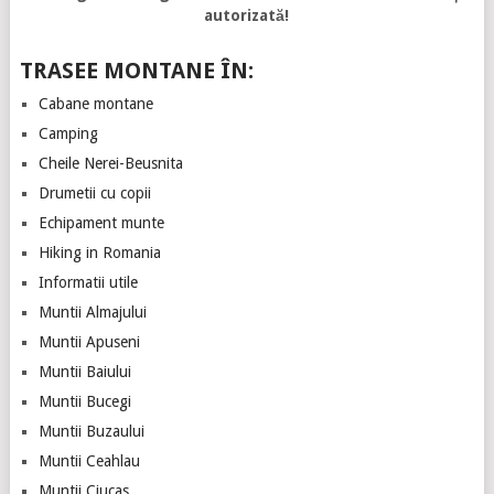
autorizată!
TRASEE MONTANE ÎN:
Cabane montane
Camping
Cheile Nerei-Beusnita
Drumetii cu copii
Echipament munte
Hiking in Romania
Informatii utile
Muntii Almajului
Muntii Apuseni
Muntii Baiului
Muntii Bucegi
Muntii Buzaului
Muntii Ceahlau
Muntii Ciucas