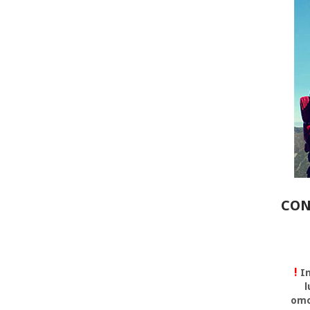
CON
!
In
l
omo