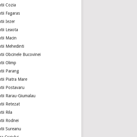
tii Cozia
tii Fagaras
ii Iezer
tii Leaota
tii Macin
tii Mehedinti
tii Obcinele Bucovinei
tii Olimp
tii Parang
tii Piatra Mare
tii Postavaru
tii Rarau-Giumalau
tii Retezat
ii Rila
tii Rodnei
tii Sureanu