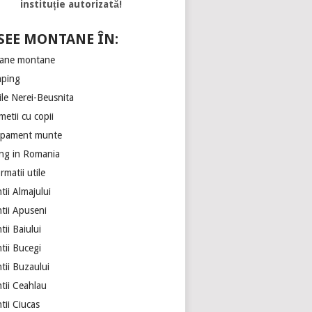
instituție autorizată!
SEE MONTANE ÎN:
ane montane
ping
ile Nerei-Beusnita
etii cu copii
ipament munte
ing in Romania
rmatii utile
ii Almajului
tii Apuseni
ii Baiului
tii Bucegi
tii Buzaului
tii Ceahlau
tii Ciucas