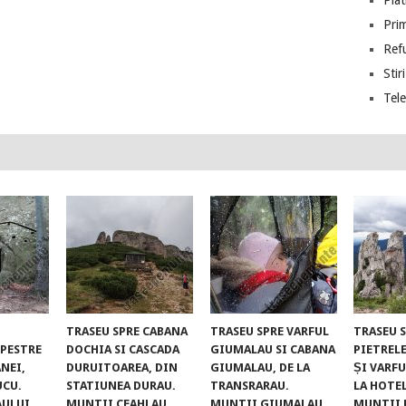
Piat
Prim
Ref
Stiri
Tel
TRASEU SPRE CABANA
TRASEU SPRE VARFUL
TRASEU 
UPESTRE
DOCHIA SI CASCADA
GIUMALAU SI CABANA
PIETREL
NEI,
DURUITOAREA, DIN
GIUMALAU, DE LA
ȘI VARFU
UCU.
STATIUNEA DURAU.
TRANSRARAU.
LA HOTE
AULUI
MUNTII CEAHLAU
MUNTII GIUMALAU
MUNTII 