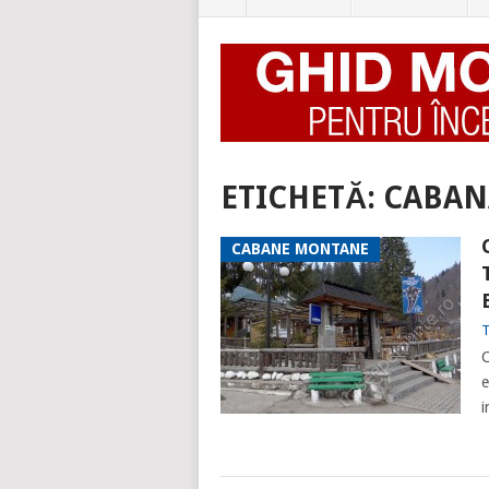
ETICHETĂ:
CABAN
CABANE MONTANE
T
C
e
i