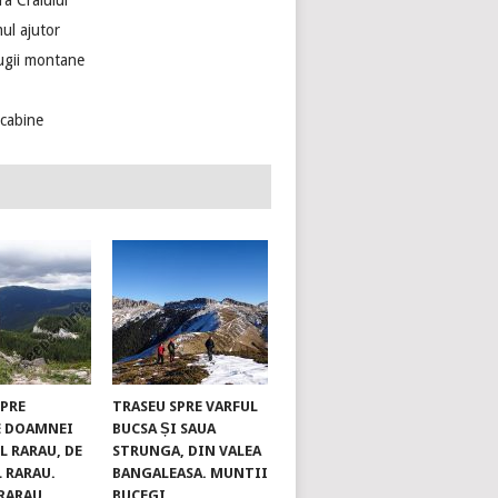
ra Craiului
ul ajutor
ugii montane
ecabine
SPRE
TRASEU SPRE VARFUL
E DOAMNEI
BUCSA ȘI SAUA
L RARAU, DE
STRUNGA, DIN VALEA
L RARAU.
BANGALEASA. MUNTII
RARAU
BUCEGI