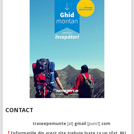
CONTACT
traseepemunte
[at]
gmail
[punct]
com
!
Informațiile din acest site trebuie luate ca un sfat. NU