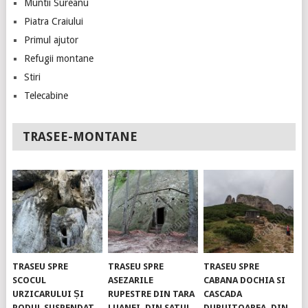
Muntii Sureanu
Piatra Craiului
Primul ajutor
Refugii montane
Stiri
Telecabine
TRASEE-MONTANE
TRASEU SPRE
TRASEU SPRE
TRASEU SPRE
SCOCUL
ASEZARILE
CABANA DOCHIA SI
URZICARULUI ȘI
RUPESTRE DIN TARA
CASCADA
PODUL SUSPENDAT.
LUANEI, DIN SATUL
DURUITOAREA, DIN