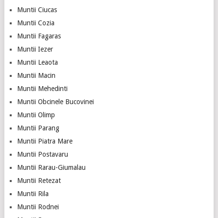
Muntii Ciucas
Muntii Cozia
Muntii Fagaras
Muntii Iezer
Muntii Leaota
Muntii Macin
Muntii Mehedinti
Muntii Obcinele Bucovinei
Muntii Olimp
Muntii Parang
Muntii Piatra Mare
Muntii Postavaru
Muntii Rarau-Giumalau
Muntii Retezat
Muntii Rila
Muntii Rodnei