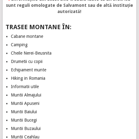
sunt reguli omologate de Salvamont sau de altă instituție
autorizată!
TRASEE MONTANE ÎN:
Cabane montane
Camping
Cheile Nerei-Beusnita
Drumetii cu copii
Echipament munte
Hiking in Romania
Informatii utile
Muntii Almajului
Muntii Apuseni
Muntii Baiului
Muntii Bucegi
Muntii Buzaului
Muntii Ceahlau