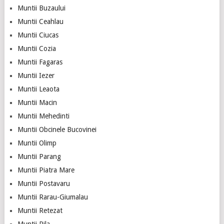
Muntii Buzaului
Muntii Ceahlau
Muntii Ciucas
Muntii Cozia
Muntii Fagaras
Muntii Iezer
Muntii Leaota
Muntii Macin
Muntii Mehedinti
Muntii Obcinele Bucovinei
Muntii Olimp
Muntii Parang
Muntii Piatra Mare
Muntii Postavaru
Muntii Rarau-Giumalau
Muntii Retezat