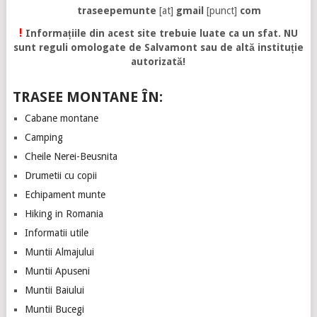
traseepemunte
[at]
gmail
[punct]
com
!
Informațiile din acest site trebuie luate ca un sfat. NU
sunt reguli omologate de Salvamont sau de altă instituție
autorizată!
TRASEE MONTANE ÎN:
Cabane montane
Camping
Cheile Nerei-Beusnita
Drumetii cu copii
Echipament munte
Hiking in Romania
Informatii utile
Muntii Almajului
Muntii Apuseni
Muntii Baiului
Muntii Bucegi