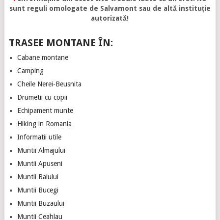
sunt reguli omologate de Salvamont sau de altă instituție
autorizată!
TRASEE MONTANE ÎN:
Cabane montane
Camping
Cheile Nerei-Beusnita
Drumetii cu copii
Echipament munte
Hiking in Romania
Informatii utile
Muntii Almajului
Muntii Apuseni
Muntii Baiului
Muntii Bucegi
Muntii Buzaului
Muntii Ceahlau