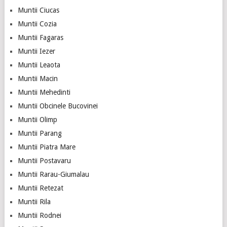
Muntii Ciucas
Muntii Cozia
Muntii Fagaras
Muntii Iezer
Muntii Leaota
Muntii Macin
Muntii Mehedinti
Muntii Obcinele Bucovinei
Muntii Olimp
Muntii Parang
Muntii Piatra Mare
Muntii Postavaru
Muntii Rarau-Giumalau
Muntii Retezat
Muntii Rila
Muntii Rodnei