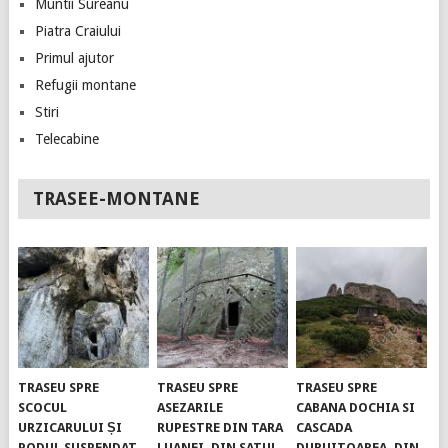
Muntii Sureanu
Piatra Craiului
Primul ajutor
Refugii montane
Stiri
Telecabine
TRASEE-MONTANE
TRASEU SPRE
TRASEU SPRE
TRASEU SPRE
SCOCUL
ASEZARILE
CABANA DOCHIA SI
URZICARULUI ȘI
RUPESTRE DIN TARA
CASCADA
PODUL SUSPENDAT.
LUANEI, DIN SATUL
DURUITOAREA, DIN