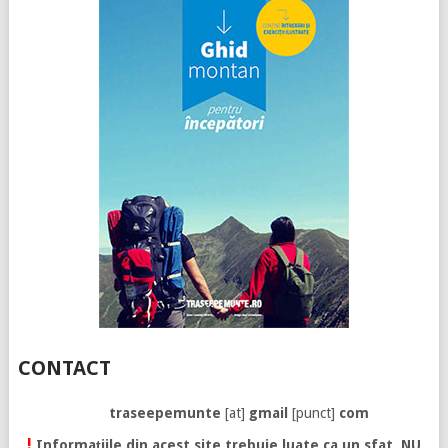
CONTACT
traseepemunte
[at]
gmail
[punct]
com
!
Informațiile din acest site trebuie luate ca un sfat. NU