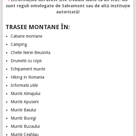
sunt reguli omologate de Salvamont sau de altă instituție
autorizată!
TRASEE MONTANE ÎN:
Cabane montane
Camping
Cheile Nerei-Beusnita
Drumetii cu copii
Echipament munte
Hiking in Romania
Informatii utile
Muntii Almajului
Muntii Apuseni
Muntii Baiului
Muntii Bucegi
Muntii Buzaului
Muntii Ceahlau