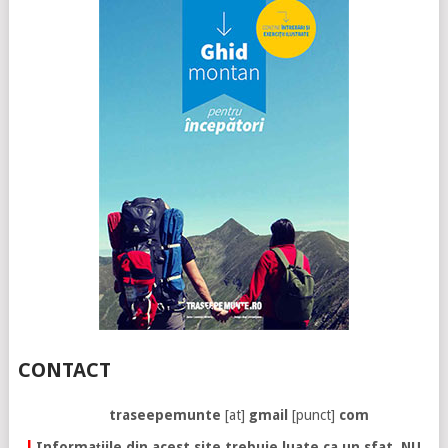
CONTACT
traseepemunte
[at]
gmail
[punct]
com
!
Informațiile din acest site trebuie luate ca un sfat. NU