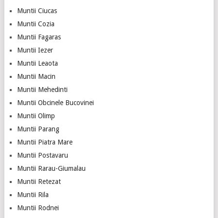
Muntii Ciucas
Muntii Cozia
Muntii Fagaras
Muntii Iezer
Muntii Leaota
Muntii Macin
Muntii Mehedinti
Muntii Obcinele Bucovinei
Muntii Olimp
Muntii Parang
Muntii Piatra Mare
Muntii Postavaru
Muntii Rarau-Giumalau
Muntii Retezat
Muntii Rila
Muntii Rodnei