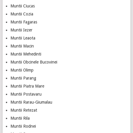
Muntii Ciucas
Muntii Cozia
Muntii Fagaras
Muntii Iezer
Muntii Leaota
Muntii Macin
Muntii Mehedinti
Muntii Obcinele Bucovinei
Muntii Olimp
Muntii Parang
Muntii Piatra Mare
Muntii Postavaru
Muntii Rarau-Giumalau
Muntii Retezat
Muntii Rila
Muntii Rodnei