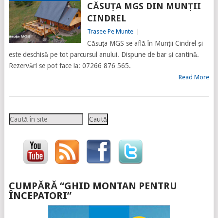
CĂSUȚA MGS DIN MUNȚII
CINDREL
Trasee Pe Munte
|
Căsuța MGS se află în Munții Cindrel și
este deschisă pe tot parcursul anului. Dispune de bar și cantină.
Rezervări se pot face la: 07266 876 565.
Read More
Caută
Caută
CUMPĂRĂ “GHID MONTAN PENTRU
ÎNCEPATORI”