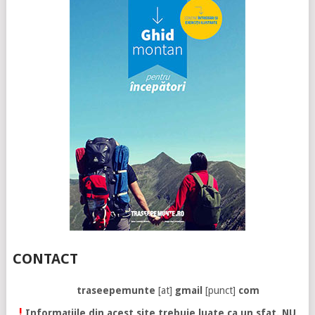
CONTACT
traseepemunte
[at]
gmail
[punct]
com
!
Informațiile din acest site trebuie luate ca un sfat. NU