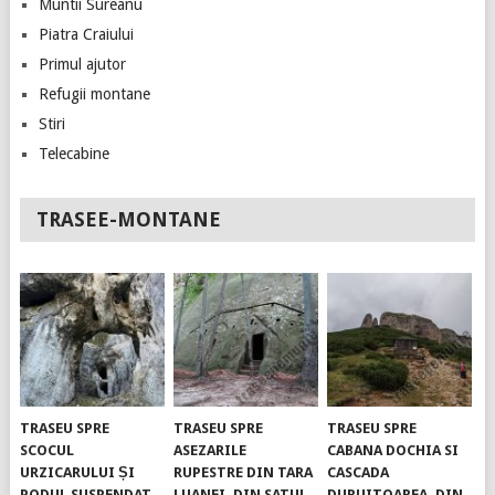
Muntii Sureanu
Piatra Craiului
Primul ajutor
Refugii montane
Stiri
Telecabine
TRASEE-MONTANE
TRASEU SPRE
TRASEU SPRE
TRASEU SPRE
SCOCUL
ASEZARILE
CABANA DOCHIA SI
URZICARULUI ȘI
RUPESTRE DIN TARA
CASCADA
PODUL SUSPENDAT.
LUANEI, DIN SATUL
DURUITOAREA, DIN