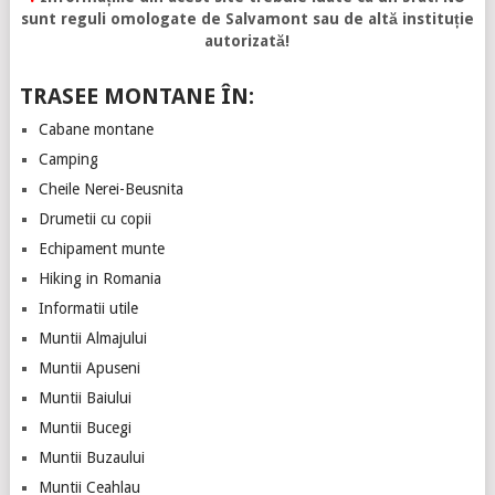
sunt reguli omologate de Salvamont sau de altă instituție
autorizată!
TRASEE MONTANE ÎN:
Cabane montane
Camping
Cheile Nerei-Beusnita
Drumetii cu copii
Echipament munte
Hiking in Romania
Informatii utile
Muntii Almajului
Muntii Apuseni
Muntii Baiului
Muntii Bucegi
Muntii Buzaului
Muntii Ceahlau