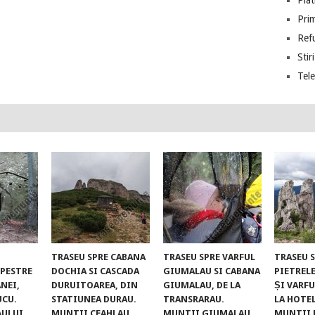
Piat
Prim
Ref
Stiri
Tel
TRASEU SPRE CABANA
TRASEU SPRE VARFUL
TRASEU 
UPESTRE
DOCHIA SI CASCADA
GIUMALAU SI CABANA
PIETREL
NEI,
DURUITOAREA, DIN
GIUMALAU, DE LA
ȘI VARFU
UCU.
STATIUNEA DURAU.
TRANSRARAU.
LA HOTE
AULUI
MUNTII CEAHLAU
MUNTII GIUMALAU
MUNTII 