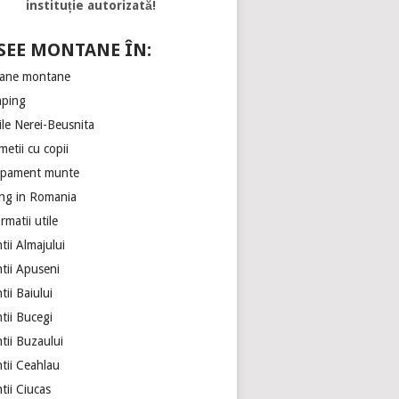
instituție autorizată!
SEE MONTANE ÎN:
ane montane
ping
ile Nerei-Beusnita
etii cu copii
ipament munte
ing in Romania
rmatii utile
ii Almajului
tii Apuseni
ii Baiului
tii Bucegi
tii Buzaului
tii Ceahlau
tii Ciucas