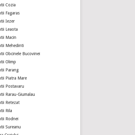
tii Cozia
tii Fagaras
ii Iezer
tii Leaota
tii Macin
tii Mehedinti
tii Obcinele Bucovinei
tii Olimp
tii Parang
tii Piatra Mare
tii Postavaru
tii Rarau-Giumalau
tii Retezat
ii Rila
tii Rodnei
tii Sureanu