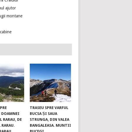
ra Craiului
ul ajutor
ugii montane
ecabine
SPRE
TRASEU SPRE VARFUL
E DOAMNEI
BUCSA ȘI SAUA
L RARAU, DE
STRUNGA, DIN VALEA
L RARAU.
BANGALEASA. MUNTII
RARAU
BUCEGI