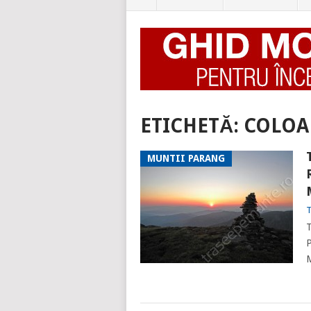
ETICHETĂ:
COLOA
MUNTII PARANG
T
T
P
M