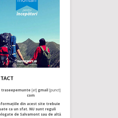
TACT
traseepemunte
[at]
gmail
[punct]
com
formațiile din acest site trebuie
uate ca un sfat. NU sunt reguli
logate de Salvamont sau de altă