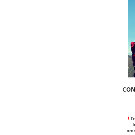
CON
!
In
l
omo