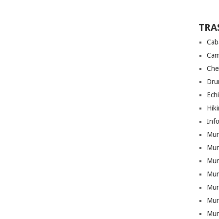
TRA
Cab
Cam
Che
Drum
Ech
Hik
Info
Munt
Mun
Munt
Mun
Mun
Mun
Mun