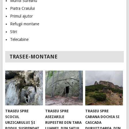
Muntii Sureanu
Piatra Craiului
Primul ajutor
Refugii montane
Stiri
Telecabine
TRASEE-MONTANE
TRASEU SPRE
TRASEU SPRE
TRASEU SPRE
SCOCUL
ASEZARILE
CABANA DOCHIA SI
URZICARULUI ȘI
RUPESTRE DIN TARA
CASCADA
PODUL SUSPENDAT.
LUANEI, DIN SATUL
DURUITOAREA, DIN