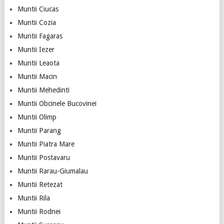
Muntii Ciucas
Muntii Cozia
Muntii Fagaras
Muntii Iezer
Muntii Leaota
Muntii Macin
Muntii Mehedinti
Muntii Obcinele Bucovinei
Muntii Olimp
Muntii Parang
Muntii Piatra Mare
Muntii Postavaru
Muntii Rarau-Giumalau
Muntii Retezat
Muntii Rila
Muntii Rodnei