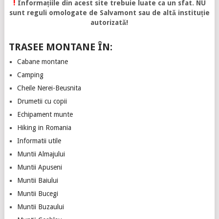
!
Informațiile din acest site trebuie luate ca un sfat. NU
sunt reguli omologate de Salvamont sau de altă instituție
autorizată!
TRASEE MONTANE ÎN:
Cabane montane
Camping
Cheile Nerei-Beusnita
Drumetii cu copii
Echipament munte
Hiking in Romania
Informatii utile
Muntii Almajului
Muntii Apuseni
Muntii Baiului
Muntii Bucegi
Muntii Buzaului