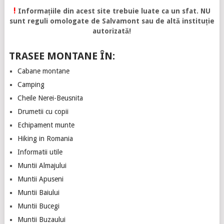
!
Informațiile din acest site trebuie luate ca un sfat. NU
sunt reguli omologate de Salvamont sau de altă instituție
autorizată!
TRASEE MONTANE ÎN:
Cabane montane
Camping
Cheile Nerei-Beusnita
Drumetii cu copii
Echipament munte
Hiking in Romania
Informatii utile
Muntii Almajului
Muntii Apuseni
Muntii Baiului
Muntii Bucegi
Muntii Buzaului