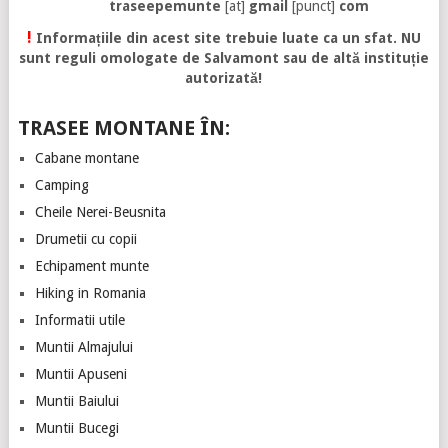
traseepemunte
[at]
gmail
[punct]
com
!
Informațiile din acest site trebuie luate ca un sfat. NU
sunt reguli omologate de Salvamont sau de altă instituție
autorizată!
TRASEE MONTANE ÎN:
Cabane montane
Camping
Cheile Nerei-Beusnita
Drumetii cu copii
Echipament munte
Hiking in Romania
Informatii utile
Muntii Almajului
Muntii Apuseni
Muntii Baiului
Muntii Bucegi