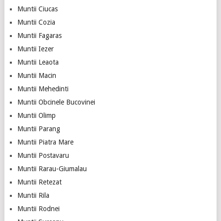
Muntii Ciucas
Muntii Cozia
Muntii Fagaras
Muntii Iezer
Muntii Leaota
Muntii Macin
Muntii Mehedinti
Muntii Obcinele Bucovinei
Muntii Olimp
Muntii Parang
Muntii Piatra Mare
Muntii Postavaru
Muntii Rarau-Giumalau
Muntii Retezat
Muntii Rila
Muntii Rodnei