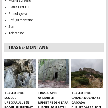
Muntii Sureanu
Piatra Craiului
Primul ajutor
Refugii montane
Stiri
Telecabine
TRASEE-MONTANE
TRASEU SPRE
TRASEU SPRE
TRASEU SPRE
SCOCUL
ASEZARILE
CABANA DOCHIA SI
URZICARULUI ȘI
RUPESTRE DIN TARA
CASCADA
PODUL SUSPENDAT.
LUANEI, DIN SATUL
DURUITOAREA, DIN