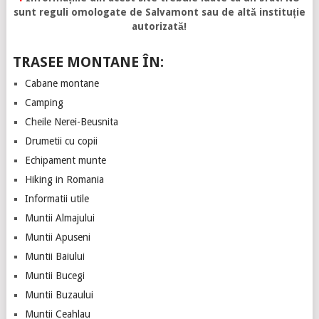
sunt reguli omologate de Salvamont sau de altă instituție
autorizată!
TRASEE MONTANE ÎN:
Cabane montane
Camping
Cheile Nerei-Beusnita
Drumetii cu copii
Echipament munte
Hiking in Romania
Informatii utile
Muntii Almajului
Muntii Apuseni
Muntii Baiului
Muntii Bucegi
Muntii Buzaului
Muntii Ceahlau