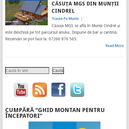
CĂSUȚA MGS DIN MUNȚII
CINDREL
Trasee Pe Munte
|
Căsuța MGS se află în Munții Cindrel și
este deschisă pe tot parcursul anului. Dispune de bar și cantină.
Rezervări se pot face la: 07266 876 565.
Read More
Caută
Caută
CUMPĂRĂ “GHID MONTAN PENTRU
ÎNCEPATORI”