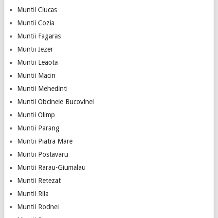
Muntii Ciucas
Muntii Cozia
Muntii Fagaras
Muntii Iezer
Muntii Leaota
Muntii Macin
Muntii Mehedinti
Muntii Obcinele Bucovinei
Muntii Olimp
Muntii Parang
Muntii Piatra Mare
Muntii Postavaru
Muntii Rarau-Giumalau
Muntii Retezat
Muntii Rila
Muntii Rodnei