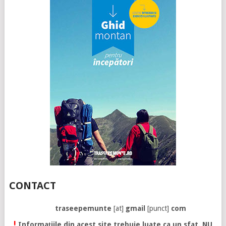
CONTACT
traseepemunte
[at]
gmail
[punct]
com
!
Informațiile din acest site trebuie luate ca un sfat. NU