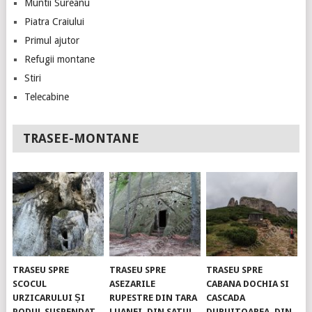
Muntii Sureanu
Piatra Craiului
Primul ajutor
Refugii montane
Stiri
Telecabine
TRASEE-MONTANE
TRASEU SPRE
TRASEU SPRE
TRASEU SPRE
SCOCUL
ASEZARILE
CABANA DOCHIA SI
URZICARULUI ȘI
RUPESTRE DIN TARA
CASCADA
PODUL SUSPENDAT.
LUANEI, DIN SATUL
DURUITOAREA, DIN