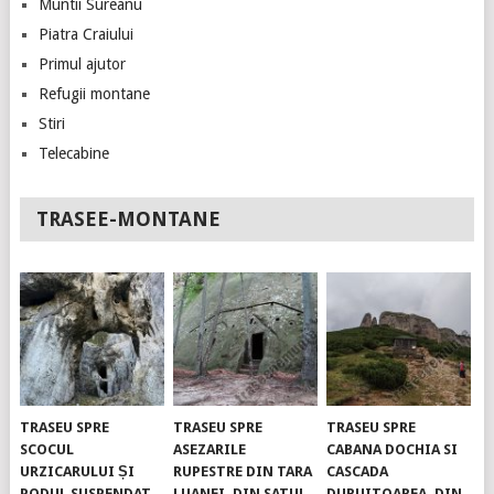
Muntii Sureanu
Piatra Craiului
Primul ajutor
Refugii montane
Stiri
Telecabine
TRASEE-MONTANE
TRASEU SPRE
TRASEU SPRE
TRASEU SPRE
SCOCUL
ASEZARILE
CABANA DOCHIA SI
URZICARULUI ȘI
RUPESTRE DIN TARA
CASCADA
PODUL SUSPENDAT.
LUANEI, DIN SATUL
DURUITOAREA, DIN