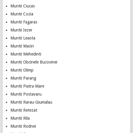
Muntii Ciucas
Muntii Cozia
Muntii Fagaras
Muntii Iezer
Muntii Leaota
Muntii Macin
Muntii Mehedinti
Muntii Obcinele Bucovinei
Muntii Olimp
Muntii Parang
Muntii Piatra Mare
Muntii Postavaru
Muntii Rarau-Giumalau
Muntii Retezat
Muntii Rila
Muntii Rodnei