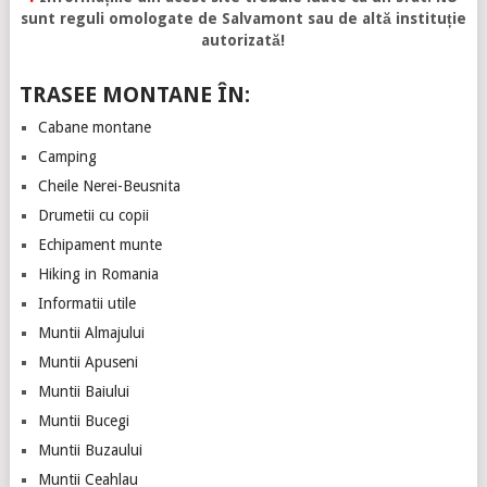
sunt reguli omologate de Salvamont sau de altă instituție
autorizată!
TRASEE MONTANE ÎN:
Cabane montane
Camping
Cheile Nerei-Beusnita
Drumetii cu copii
Echipament munte
Hiking in Romania
Informatii utile
Muntii Almajului
Muntii Apuseni
Muntii Baiului
Muntii Bucegi
Muntii Buzaului
Muntii Ceahlau