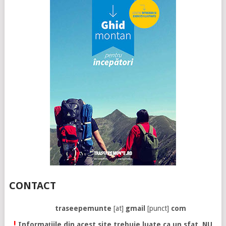
CONTACT
traseepemunte
[at]
gmail
[punct]
com
!
Informațiile din acest site trebuie luate ca un sfat. NU