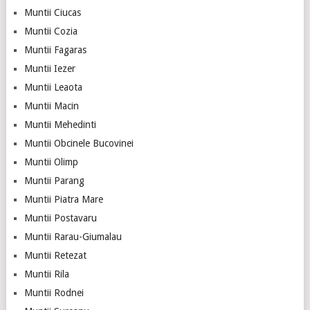
Muntii Ciucas
Muntii Cozia
Muntii Fagaras
Muntii Iezer
Muntii Leaota
Muntii Macin
Muntii Mehedinti
Muntii Obcinele Bucovinei
Muntii Olimp
Muntii Parang
Muntii Piatra Mare
Muntii Postavaru
Muntii Rarau-Giumalau
Muntii Retezat
Muntii Rila
Muntii Rodnei