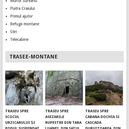
Muntii Sureanu
Piatra Craiului
Primul ajutor
Refugii montane
Stiri
Telecabine
TRASEE-MONTANE
TRASEU SPRE
TRASEU SPRE
TRASEU SPRE
SCOCUL
ASEZARILE
CABANA DOCHIA SI
URZICARULUI ȘI
RUPESTRE DIN TARA
CASCADA
PODUL SUSPENDAT.
LUANEI, DIN SATUL
DURUITOAREA, DIN