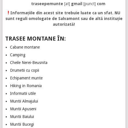
traseepemunte
[at]
gmail
[punct]
com
!
Informațiile din acest site trebuie luate ca un sfat. NU
sunt reguli omologate de Salvamont sau de altă instituție
autorizată!
TRASEE MONTANE ÎN:
Cabane montane
Camping
Cheile Nerei-Beusnita
Drumetii cu copii
Echipament munte
Hiking in Romania
Informatii utile
Muntii Almajului
Muntii Apuseni
Muntii Baiului
Muntii Bucegi