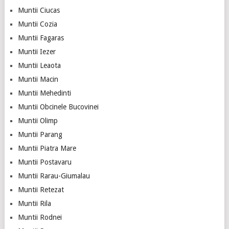
Muntii Ciucas
Muntii Cozia
Muntii Fagaras
Muntii Iezer
Muntii Leaota
Muntii Macin
Muntii Mehedinti
Muntii Obcinele Bucovinei
Muntii Olimp
Muntii Parang
Muntii Piatra Mare
Muntii Postavaru
Muntii Rarau-Giumalau
Muntii Retezat
Muntii Rila
Muntii Rodnei