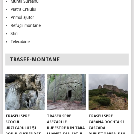
Muntii Sureanu
Piatra Craiului
Primul ajutor
Refugii montane
Stiri
Telecabine
TRASEE-MONTANE
TRASEU SPRE
TRASEU SPRE
TRASEU SPRE
SCOCUL
ASEZARILE
CABANA DOCHIA SI
URZICARULUI ȘI
RUPESTRE DIN TARA
CASCADA
PODUL SUSPENDAT.
LUANEI, DIN SATUL
DURUITOAREA, DIN