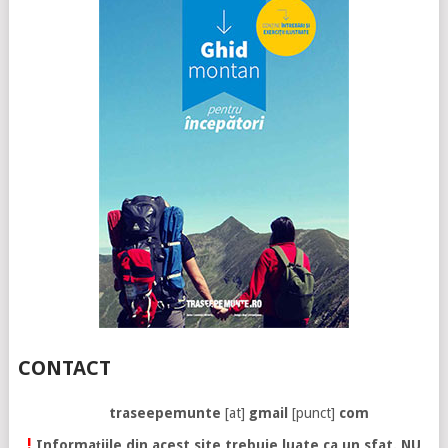
CONTACT
traseepemunte
[at]
gmail
[punct]
com
!
Informațiile din acest site trebuie luate ca un sfat. NU