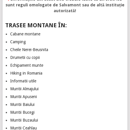
sunt reguli omologate de Salvamont sau de altă instituție
autorizată!
TRASEE MONTANE ÎN:
Cabane montane
Camping
Cheile Nerei-Beusnita
Drumetii cu copii
Echipament munte
Hiking in Romania
Informatii utile
Muntii Almajului
Muntii Apuseni
Muntii Baiului
Muntii Bucegi
Muntii Buzaului
Muntii Ceahlau