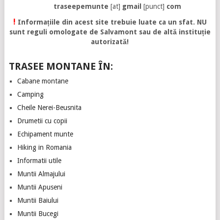
traseepemunte
[at]
gmail
[punct]
com
!
Informațiile din acest site trebuie luate ca un sfat. NU
sunt reguli omologate de Salvamont sau de altă instituție
autorizată!
TRASEE MONTANE ÎN:
Cabane montane
Camping
Cheile Nerei-Beusnita
Drumetii cu copii
Echipament munte
Hiking in Romania
Informatii utile
Muntii Almajului
Muntii Apuseni
Muntii Baiului
Muntii Bucegi