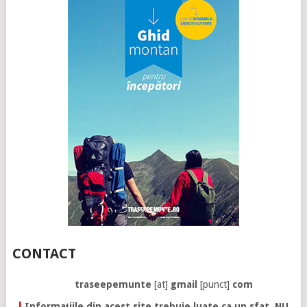
CONTACT
traseepemunte
[at]
gmail
[punct]
com
!
Informațiile din acest site trebuie luate ca un sfat. NU