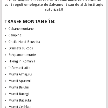
sunt reguli omologate de Salvamont sau de altă instituție
autorizată!
TRASEE MONTANE ÎN:
Cabane montane
Camping
Cheile Nerei-Beusnita
Drumetii cu copii
Echipament munte
Hiking in Romania
Informatii utile
Muntii Almajului
Muntii Apuseni
Muntii Baiului
Muntii Bucegi
Muntii Buzaului
Muntii Ceahlau