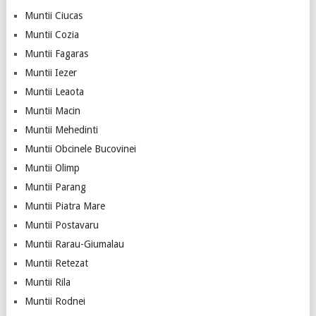
Muntii Ciucas
Muntii Cozia
Muntii Fagaras
Muntii Iezer
Muntii Leaota
Muntii Macin
Muntii Mehedinti
Muntii Obcinele Bucovinei
Muntii Olimp
Muntii Parang
Muntii Piatra Mare
Muntii Postavaru
Muntii Rarau-Giumalau
Muntii Retezat
Muntii Rila
Muntii Rodnei