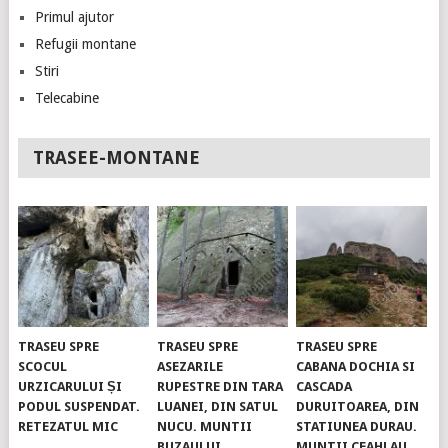
Primul ajutor
Refugii montane
Stiri
Telecabine
TRASEE-MONTANE
TRASEU SPRE
TRASEU SPRE
TRASEU SPRE
SCOCUL
ASEZARILE
CABANA DOCHIA SI
URZICARULUI ȘI
RUPESTRE DIN TARA
CASCADA
PODUL SUSPENDAT.
LUANEI, DIN SATUL
DURUITOAREA, DIN
RETEZATUL MIC
NUCU. MUNTII
STATIUNEA DURAU.
BUZAULUI
MUNTII CEAHLAU