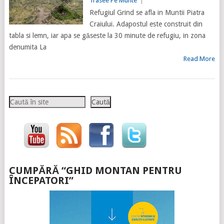
Trasee Pe Munte
|
Refugiul Grind se afla in Muntii Piatra
Craiului. Adapostul este construit din
tabla si lemn, iar apa se găseste la 30 minute de refugiu, in zona
denumita La
Read More
Caută
Caută
CUMPĂRĂ “GHID MONTAN PENTRU
ÎNCEPATORI”