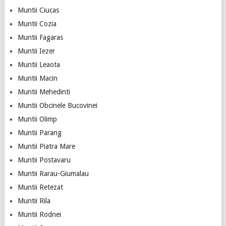
Muntii Ciucas
Muntii Cozia
Muntii Fagaras
Muntii Iezer
Muntii Leaota
Muntii Macin
Muntii Mehedinti
Muntii Obcinele Bucovinei
Muntii Olimp
Muntii Parang
Muntii Piatra Mare
Muntii Postavaru
Muntii Rarau-Giumalau
Muntii Retezat
Muntii Rila
Muntii Rodnei