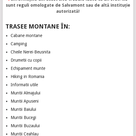
sunt reguli omologate de Salvamont sau de altă instituție
autorizată!
TRASEE MONTANE ÎN:
Cabane montane
Camping
Cheile Nerei-Beusnita
Drumetii cu copii
Echipament munte
Hiking in Romania
Informatii utile
Muntii Almajului
Muntii Apuseni
Muntii Baiului
Muntii Bucegi
Muntii Buzaului
Muntii Ceahlau