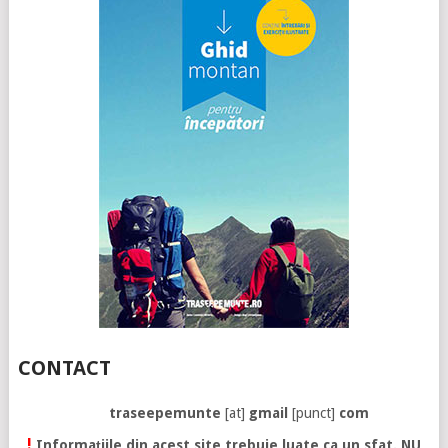
CONTACT
traseepemunte
[at]
gmail
[punct]
com
!
Informațiile din acest site trebuie luate ca un sfat. NU