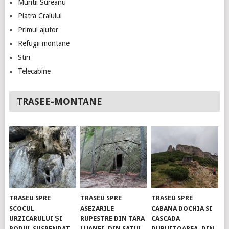
Muntii Sureanu
Piatra Craiului
Primul ajutor
Refugii montane
Stiri
Telecabine
TRASEE-MONTANE
TRASEU SPRE
TRASEU SPRE
TRASEU SPRE
SCOCUL
ASEZARILE
CABANA DOCHIA SI
URZICARULUI ȘI
RUPESTRE DIN TARA
CASCADA
PODUL SUSPENDAT.
LUANEI, DIN SATUL
DURUITOAREA, DIN