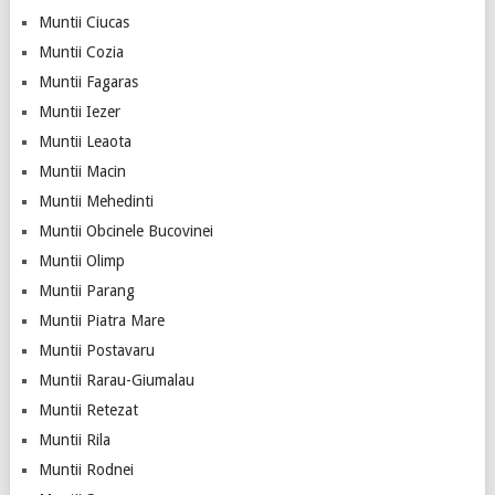
Muntii Ciucas
Muntii Cozia
Muntii Fagaras
Muntii Iezer
Muntii Leaota
Muntii Macin
Muntii Mehedinti
Muntii Obcinele Bucovinei
Muntii Olimp
Muntii Parang
Muntii Piatra Mare
Muntii Postavaru
Muntii Rarau-Giumalau
Muntii Retezat
Muntii Rila
Muntii Rodnei