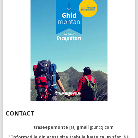
CONTACT
traseepemunte
[at]
gmail
[punct]
com
!
Informațiile din acest site trebuie luate ca un sfat. NU