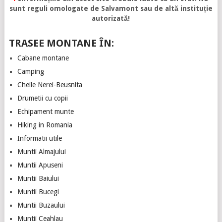
sunt reguli omologate de Salvamont sau de altă instituție
autorizată!
TRASEE MONTANE ÎN:
Cabane montane
Camping
Cheile Nerei-Beusnita
Drumetii cu copii
Echipament munte
Hiking in Romania
Informatii utile
Muntii Almajului
Muntii Apuseni
Muntii Baiului
Muntii Bucegi
Muntii Buzaului
Muntii Ceahlau