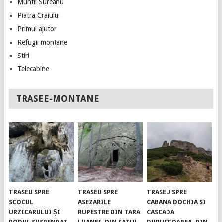
Muntii Sureanu
Piatra Craiului
Primul ajutor
Refugii montane
Stiri
Telecabine
TRASEE-MONTANE
TRASEU SPRE
TRASEU SPRE
TRASEU SPRE
SCOCUL
ASEZARILE
CABANA DOCHIA SI
URZICARULUI ȘI
RUPESTRE DIN TARA
CASCADA
PODUL SUSPENDAT.
LUANEI, DIN SATUL
DURUITOAREA, DIN