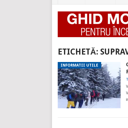
ETICHETĂ:
SUPRA
INFORMATII UTILE
T
V
V
i