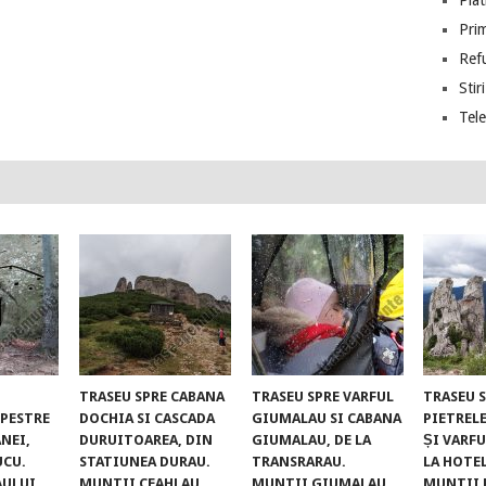
Piat
Prim
Ref
Stiri
Tel
TRASEU SPRE CABANA
TRASEU SPRE VARFUL
TRASEU 
UPESTRE
DOCHIA SI CASCADA
GIUMALAU SI CABANA
PIETREL
NEI,
DURUITOAREA, DIN
GIUMALAU, DE LA
ȘI VARFU
UCU.
STATIUNEA DURAU.
TRANSRARAU.
LA HOTE
AULUI
MUNTII CEAHLAU
MUNTII GIUMALAU
MUNTII 