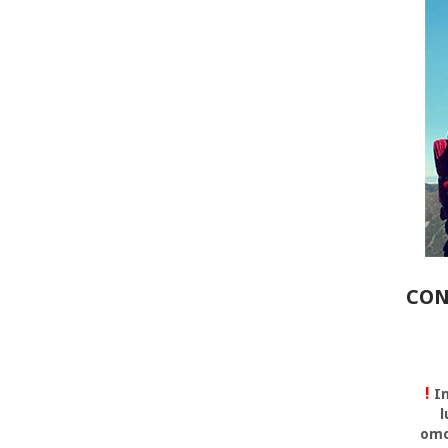
CON
!
In
l
omo