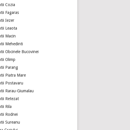
tii Cozia
tii Fagaras
ii Iezer
tii Leaota
tii Macin
tii Mehedinti
tii Obcinele Bucovinei
tii Olimp
tii Parang
tii Piatra Mare
tii Postavaru
tii Rarau-Giumalau
tii Retezat
ii Rila
tii Rodnei
tii Sureanu