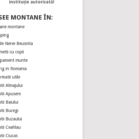
instituție autorizată!
SEE MONTANE ÎN:
ane montane
ping
ile Nerei-Beusnita
etii cu copii
ipament munte
ing in Romania
rmatii utile
ii Almajului
tii Apuseni
ii Baiului
tii Bucegi
tii Buzaului
tii Ceahlau
tii Ciucas