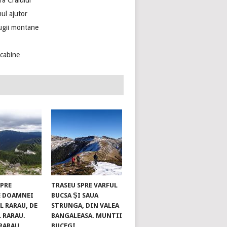
ra Craiului
ul ajutor
ugii montane
ecabine
SPRE
TRASEU SPRE VARFUL
E DOAMNEI
BUCSA ȘI SAUA
L RARAU, DE
STRUNGA, DIN VALEA
L RARAU.
BANGALEASA. MUNTII
RARAU
BUCEGI