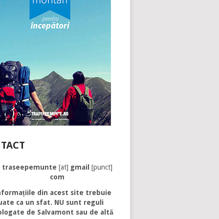
TACT
traseepemunte
[at]
gmail
[punct]
com
formațiile din acest site trebuie
uate ca un sfat. NU sunt reguli
logate de Salvamont sau de altă