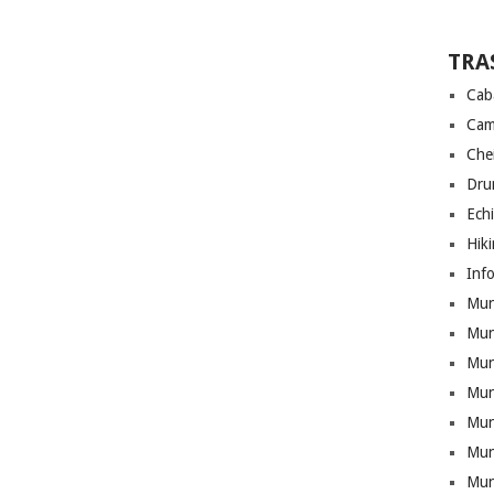
TRA
Cab
Cam
Che
Drum
Ech
Hik
Info
Munt
Mun
Munt
Mun
Mun
Mun
Mun