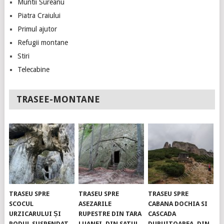
Muntii Sureanu
Piatra Craiului
Primul ajutor
Refugii montane
Stiri
Telecabine
TRASEE-MONTANE
TRASEU SPRE
TRASEU SPRE
TRASEU SPRE
SCOCUL
ASEZARILE
CABANA DOCHIA SI
URZICARULUI ȘI
RUPESTRE DIN TARA
CASCADA
PODUL SUSPENDAT.
LUANEI, DIN SATUL
DURUITOAREA, DIN