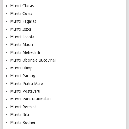
Muntii Ciucas
Muntii Cozia
Muntii Fagaras
Muntii Iezer
Muntii Leaota
Muntii Macin
Muntii Mehedinti
Muntii Obcinele Bucovinei
Muntii Olimp
Muntii Parang
Muntii Piatra Mare
Muntii Postavaru
Muntii Rarau-Giumalau
Muntii Retezat
Muntii Rila
Muntii Rodnei