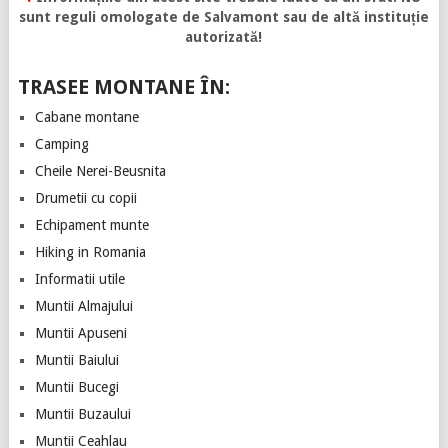
sunt reguli omologate de Salvamont sau de altă instituție
autorizată!
TRASEE MONTANE ÎN:
Cabane montane
Camping
Cheile Nerei-Beusnita
Drumetii cu copii
Echipament munte
Hiking in Romania
Informatii utile
Muntii Almajului
Muntii Apuseni
Muntii Baiului
Muntii Bucegi
Muntii Buzaului
Muntii Ceahlau