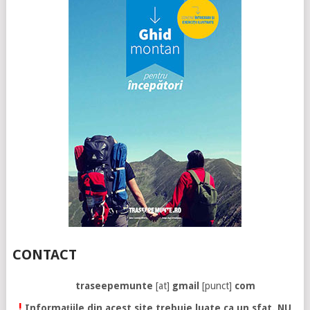
CONTACT
traseepemunte
[at]
gmail
[punct]
com
!
Informațiile din acest site trebuie luate ca un sfat. NU