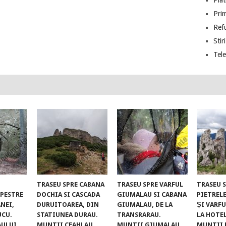
Piat
Prim
Ref
Stiri
Tel
TRASEU SPRE CABANA
TRASEU SPRE VARFUL
TRASEU 
UPESTRE
DOCHIA SI CASCADA
GIUMALAU SI CABANA
PIETREL
NEI,
DURUITOAREA, DIN
GIUMALAU, DE LA
ȘI VARFU
UCU.
STATIUNEA DURAU.
TRANSRARAU.
LA HOTE
AULUI
MUNTII CEAHLAU
MUNTII GIUMALAU
MUNTII 