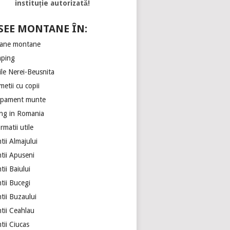
instituție autorizată!
SEE MONTANE ÎN:
ane montane
ping
ile Nerei-Beusnita
etii cu copii
ipament munte
ing in Romania
rmatii utile
ii Almajului
tii Apuseni
ii Baiului
tii Bucegi
tii Buzaului
tii Ceahlau
tii Ciucas