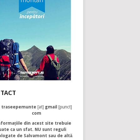
TACT
traseepemunte
[at]
gmail
[punct]
com
formațiile din acest site trebuie
uate ca un sfat. NU sunt reguli
logate de Salvamont sau de altă