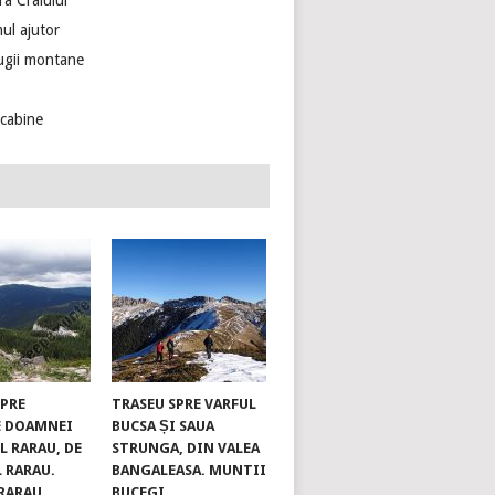
ra Craiului
ul ajutor
ugii montane
ecabine
SPRE
TRASEU SPRE VARFUL
E DOAMNEI
BUCSA ȘI SAUA
L RARAU, DE
STRUNGA, DIN VALEA
L RARAU.
BANGALEASA. MUNTII
RARAU
BUCEGI