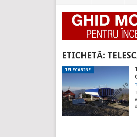
ETICHETĂ:
TELES
TELECABINE
T
T
e
d