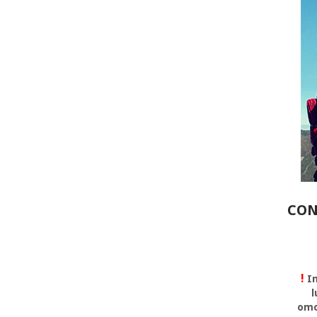
CON
!
In
l
omo