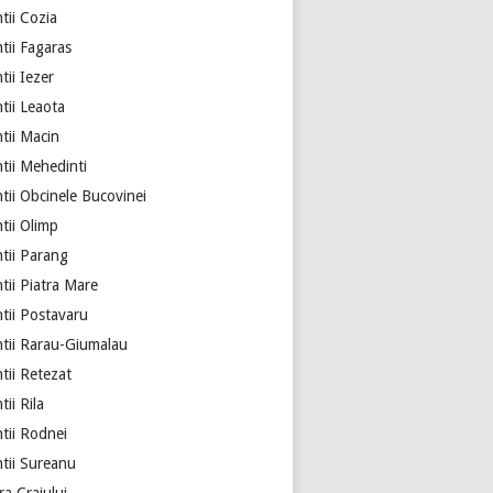
tii Cozia
tii Fagaras
ii Iezer
tii Leaota
tii Macin
tii Mehedinti
tii Obcinele Bucovinei
tii Olimp
tii Parang
tii Piatra Mare
tii Postavaru
tii Rarau-Giumalau
tii Retezat
ii Rila
tii Rodnei
tii Sureanu