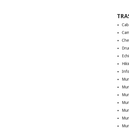
TRA
Cab
Cam
Che
Drum
Ech
Hik
Info
Munt
Mun
Munt
Mun
Mun
Mun
Mun