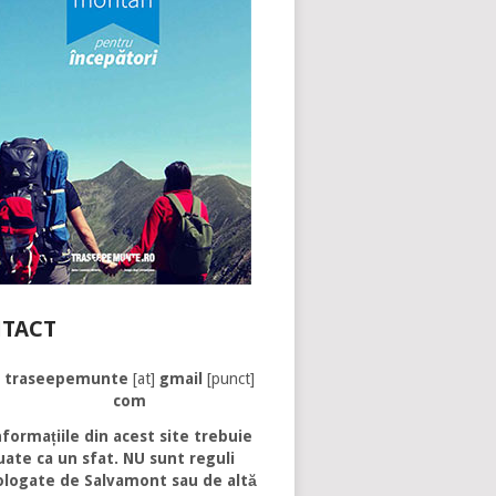
TACT
traseepemunte
[at]
gmail
[punct]
com
formațiile din acest site trebuie
uate ca un sfat. NU sunt reguli
logate de Salvamont sau de altă