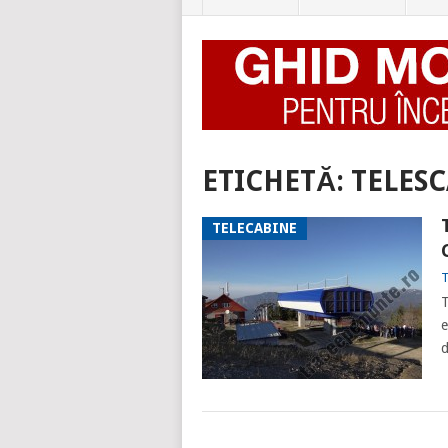
ETICHETĂ:
TELES
TELECABINE
T
T
e
d