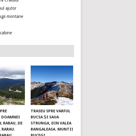
ra Craiului
ul ajutor
ugii montane
ecabine
SPRE
TRASEU SPRE VARFUL
E DOAMNEI
BUCSA ȘI SAUA
L RARAU, DE
STRUNGA, DIN VALEA
L RARAU.
BANGALEASA. MUNTII
RARAU
BUCEGI