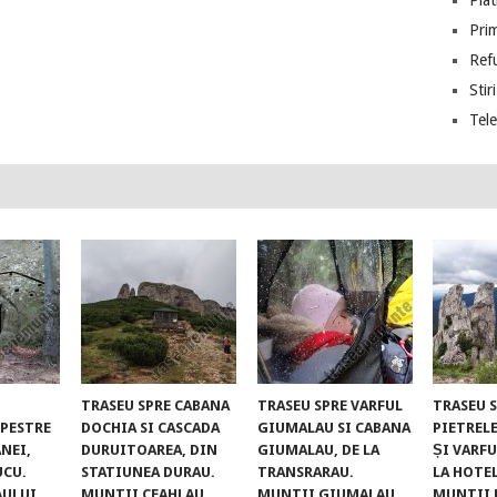
Piat
Prim
Ref
Stiri
Tel
TRASEU SPRE CABANA
TRASEU SPRE VARFUL
TRASEU 
UPESTRE
DOCHIA SI CASCADA
GIUMALAU SI CABANA
PIETREL
NEI,
DURUITOAREA, DIN
GIUMALAU, DE LA
ȘI VARFU
UCU.
STATIUNEA DURAU.
TRANSRARAU.
LA HOTE
AULUI
MUNTII CEAHLAU
MUNTII GIUMALAU
MUNTII 