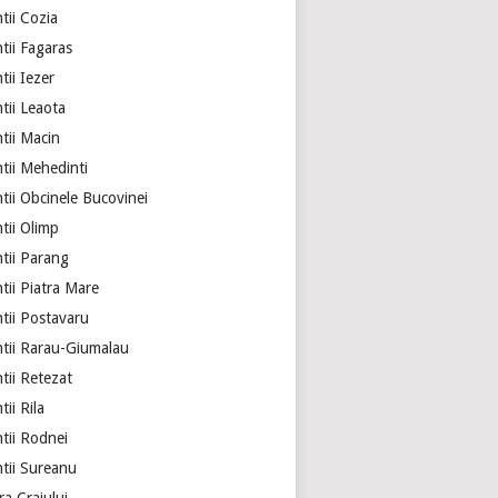
tii Cozia
tii Fagaras
ii Iezer
tii Leaota
tii Macin
tii Mehedinti
tii Obcinele Bucovinei
tii Olimp
tii Parang
tii Piatra Mare
tii Postavaru
tii Rarau-Giumalau
tii Retezat
ii Rila
tii Rodnei
tii Sureanu