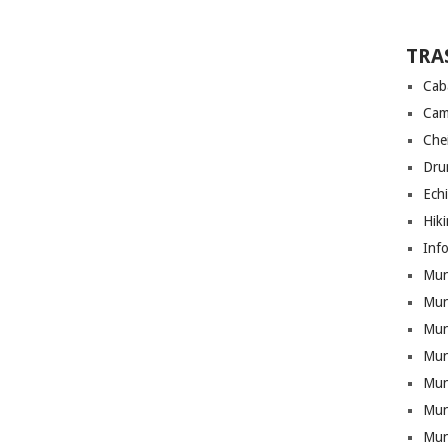
TRA
Cab
Cam
Che
Drum
Ech
Hik
Info
Munt
Mun
Munt
Mun
Mun
Mun
Mun