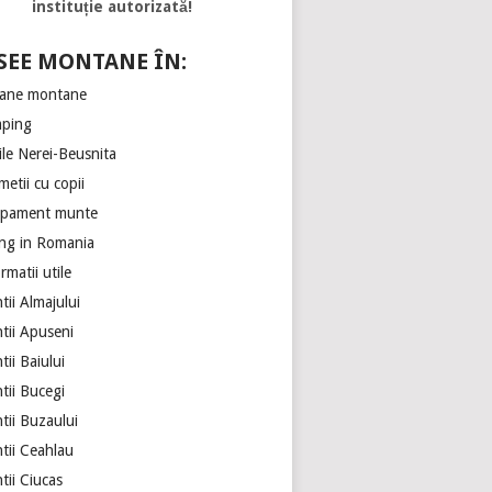
instituție autorizată!
SEE MONTANE ÎN:
ane montane
ping
ile Nerei-Beusnita
etii cu copii
ipament munte
ing in Romania
rmatii utile
ii Almajului
tii Apuseni
ii Baiului
tii Bucegi
tii Buzaului
tii Ceahlau
tii Ciucas