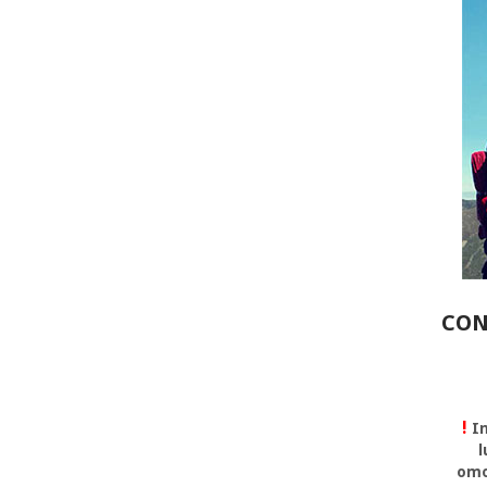
CON
!
In
l
omo