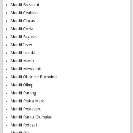
Muntii Buzaului
Muntii Ceahlau
Muntii Ciucas
Muntii Cozia
Muntii Fagaras
Muntii Iezer
Muntii Leaota
Muntii Macin
Muntii Mehedinti
Muntii Obcinele Bucovinei
Muntii Olimp
Muntii Parang
Muntii Piatra Mare
Muntii Postavaru
Muntii Rarau-Giumalau
Muntii Retezat