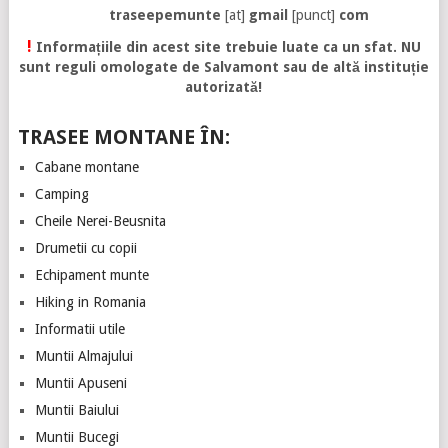
traseepemunte
[at]
gmail
[punct]
com
!
Informațiile din acest site trebuie luate ca un sfat. NU
sunt reguli omologate de Salvamont sau de altă instituție
autorizată!
TRASEE MONTANE ÎN:
Cabane montane
Camping
Cheile Nerei-Beusnita
Drumetii cu copii
Echipament munte
Hiking in Romania
Informatii utile
Muntii Almajului
Muntii Apuseni
Muntii Baiului
Muntii Bucegi