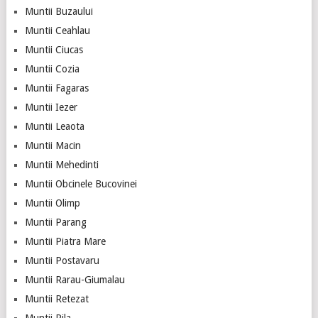
Muntii Buzaului
Muntii Ceahlau
Muntii Ciucas
Muntii Cozia
Muntii Fagaras
Muntii Iezer
Muntii Leaota
Muntii Macin
Muntii Mehedinti
Muntii Obcinele Bucovinei
Muntii Olimp
Muntii Parang
Muntii Piatra Mare
Muntii Postavaru
Muntii Rarau-Giumalau
Muntii Retezat