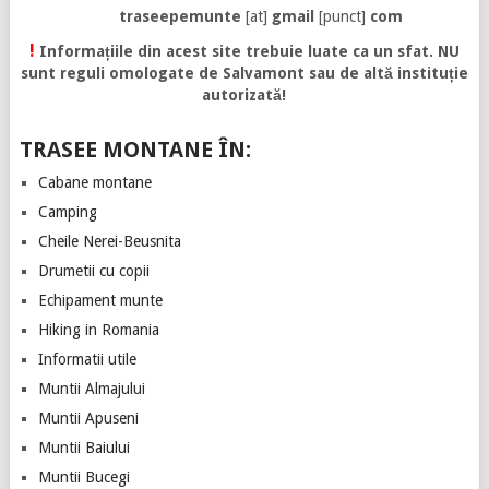
traseepemunte
[at]
gmail
[punct]
com
!
Informațiile din acest site trebuie luate ca un sfat. NU
sunt reguli omologate de Salvamont sau de altă instituție
autorizată!
TRASEE MONTANE ÎN:
Cabane montane
Camping
Cheile Nerei-Beusnita
Drumetii cu copii
Echipament munte
Hiking in Romania
Informatii utile
Muntii Almajului
Muntii Apuseni
Muntii Baiului
Muntii Bucegi