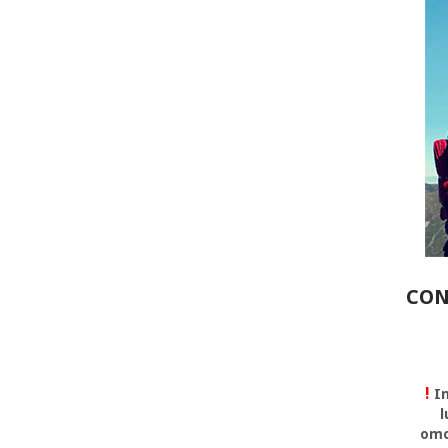
CON
!
In
l
omo