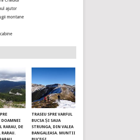
ra Craiului
ul ajutor
ugii montane
ecabine
SPRE
TRASEU SPRE VARFUL
E DOAMNEI
BUCSA ȘI SAUA
L RARAU, DE
STRUNGA, DIN VALEA
L RARAU.
BANGALEASA. MUNTII
RARAU
BUCEGI