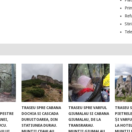
Piat
Prim
Ref
Stiri
Tel
TRASEU SPRE CABANA
TRASEU SPRE VARFUL
TRASEU 
UPESTRE
DOCHIA SI CASCADA
GIUMALAU SI CABANA
PIETREL
NEI,
DURUITOAREA, DIN
GIUMALAU, DE LA
ȘI VARFU
UCU.
STATIUNEA DURAU.
TRANSRARAU.
LA HOTE
AULUI
MUNTII CEAHLAU
MUNTII GIUMALAU
MUNTII 