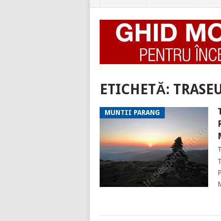
ETICHETĂ:
TRASE
MUNTII PARANG
T
T
P
M