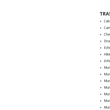
TRA
Cab
Cam
Che
Drum
Ech
Hik
Info
Munt
Mun
Munt
Mun
Mun
Mun
Mun