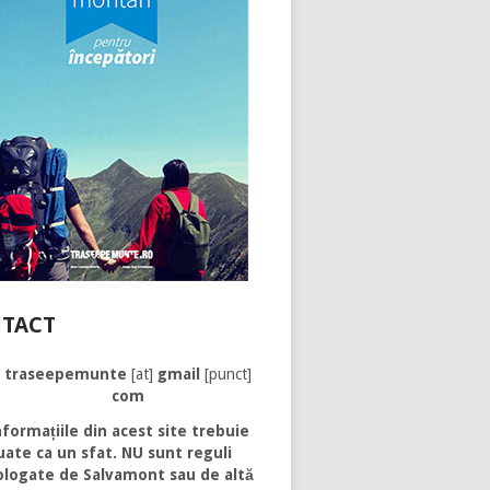
TACT
traseepemunte
[at]
gmail
[punct]
com
formațiile din acest site trebuie
uate ca un sfat. NU sunt reguli
logate de Salvamont sau de altă