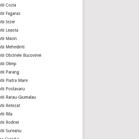
tii Cozia
tii Fagaras
ii Iezer
tii Leaota
tii Macin
tii Mehedinti
tii Obcinele Bucovinei
tii Olimp
tii Parang
tii Piatra Mare
tii Postavaru
tii Rarau-Giumalau
tii Retezat
ii Rila
tii Rodnei
tii Sureanu