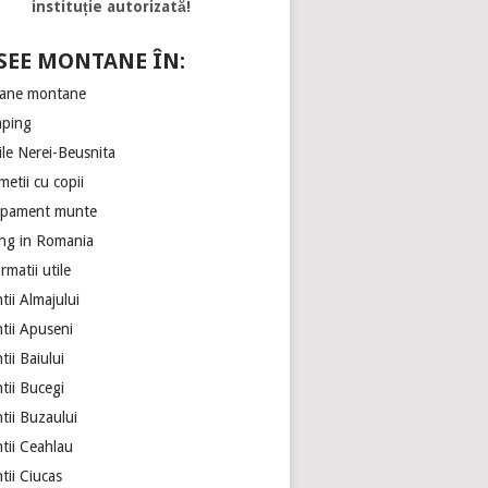
instituție autorizată!
SEE MONTANE ÎN:
ane montane
ping
ile Nerei-Beusnita
etii cu copii
ipament munte
ing in Romania
rmatii utile
ii Almajului
tii Apuseni
ii Baiului
tii Bucegi
tii Buzaului
tii Ceahlau
tii Ciucas