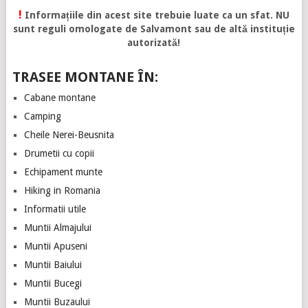
!
Informațiile din acest site trebuie luate ca un sfat. NU
sunt reguli omologate de Salvamont sau de altă instituție
autorizată!
TRASEE MONTANE ÎN:
Cabane montane
Camping
Cheile Nerei-Beusnita
Drumetii cu copii
Echipament munte
Hiking in Romania
Informatii utile
Muntii Almajului
Muntii Apuseni
Muntii Baiului
Muntii Bucegi
Muntii Buzaului