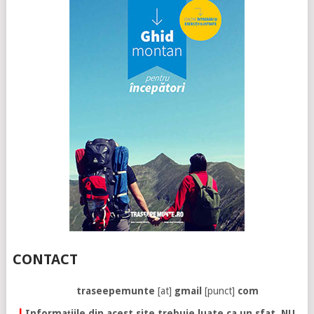
CONTACT
traseepemunte
[at]
gmail
[punct]
com
!
Informațiile din acest site trebuie luate ca un sfat. NU