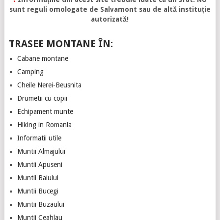
sunt reguli omologate de Salvamont sau de altă instituție
autorizată!
TRASEE MONTANE ÎN:
Cabane montane
Camping
Cheile Nerei-Beusnita
Drumetii cu copii
Echipament munte
Hiking in Romania
Informatii utile
Muntii Almajului
Muntii Apuseni
Muntii Baiului
Muntii Bucegi
Muntii Buzaului
Muntii Ceahlau