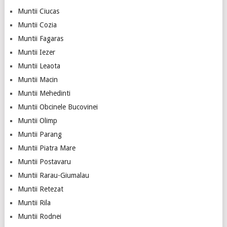
Muntii Ciucas
Muntii Cozia
Muntii Fagaras
Muntii Iezer
Muntii Leaota
Muntii Macin
Muntii Mehedinti
Muntii Obcinele Bucovinei
Muntii Olimp
Muntii Parang
Muntii Piatra Mare
Muntii Postavaru
Muntii Rarau-Giumalau
Muntii Retezat
Muntii Rila
Muntii Rodnei