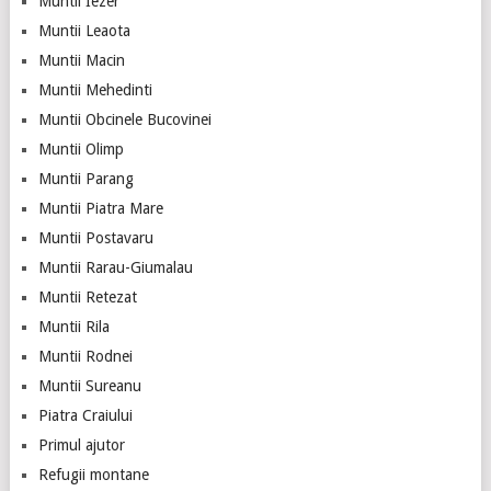
Muntii Iezer
Muntii Leaota
Muntii Macin
Muntii Mehedinti
Muntii Obcinele Bucovinei
Muntii Olimp
Muntii Parang
Muntii Piatra Mare
Muntii Postavaru
Muntii Rarau-Giumalau
Muntii Retezat
Muntii Rila
Muntii Rodnei
Muntii Sureanu
Piatra Craiului
Primul ajutor
Refugii montane