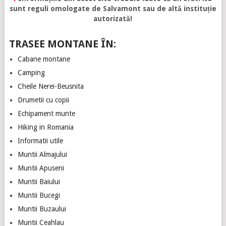
sunt reguli omologate de Salvamont sau de altă instituție
autorizată!
TRASEE MONTANE ÎN:
Cabane montane
Camping
Cheile Nerei-Beusnita
Drumetii cu copii
Echipament munte
Hiking in Romania
Informatii utile
Muntii Almajului
Muntii Apuseni
Muntii Baiului
Muntii Bucegi
Muntii Buzaului
Muntii Ceahlau