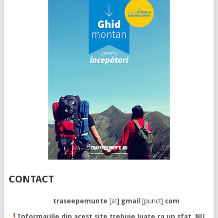
CONTACT
traseepemunte
[at]
gmail
[punct]
com
!
Informațiile din acest site trebuie luate ca un sfat. NU