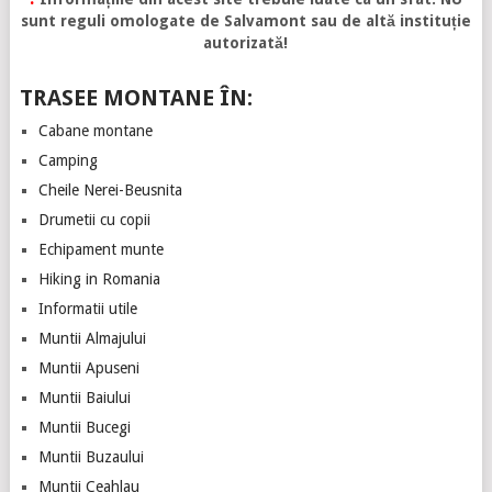
sunt reguli omologate de Salvamont sau de altă instituție
autorizată!
TRASEE MONTANE ÎN:
Cabane montane
Camping
Cheile Nerei-Beusnita
Drumetii cu copii
Echipament munte
Hiking in Romania
Informatii utile
Muntii Almajului
Muntii Apuseni
Muntii Baiului
Muntii Bucegi
Muntii Buzaului
Muntii Ceahlau