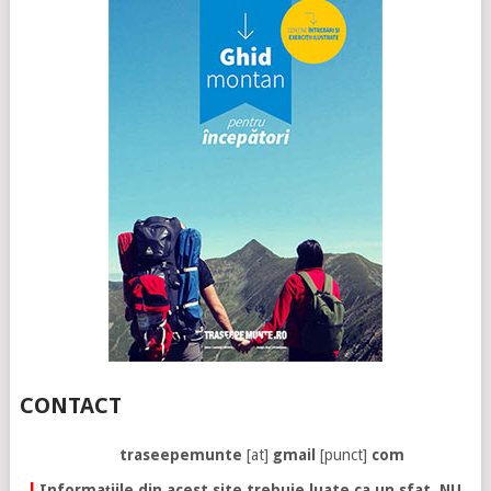
CONTACT
traseepemunte
[at]
gmail
[punct]
com
!
Informațiile din acest site trebuie luate ca un sfat. NU