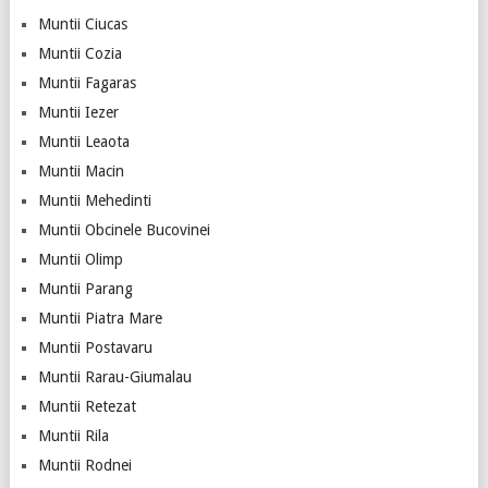
Muntii Ciucas
Muntii Cozia
Muntii Fagaras
Muntii Iezer
Muntii Leaota
Muntii Macin
Muntii Mehedinti
Muntii Obcinele Bucovinei
Muntii Olimp
Muntii Parang
Muntii Piatra Mare
Muntii Postavaru
Muntii Rarau-Giumalau
Muntii Retezat
Muntii Rila
Muntii Rodnei