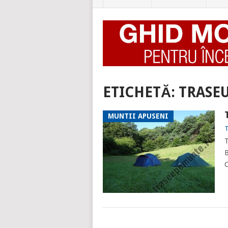
ETICHETĂ:
TRASE
MUNTII APUSENI
T
T
B
C