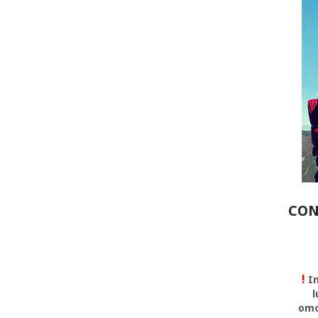
CON
!
In
l
omo