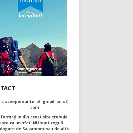
TACT
traseepemunte
[at]
gmail
[punct]
com
formațiile din acest site trebuie
uate ca un sfat. NU sunt reguli
logate de Salvamont sau de altă