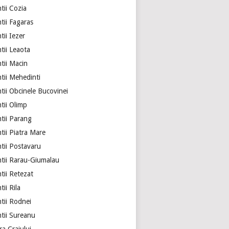
tii Cozia
tii Fagaras
ii Iezer
tii Leaota
tii Macin
tii Mehedinti
tii Obcinele Bucovinei
tii Olimp
tii Parang
tii Piatra Mare
tii Postavaru
tii Rarau-Giumalau
tii Retezat
ii Rila
tii Rodnei
tii Sureanu