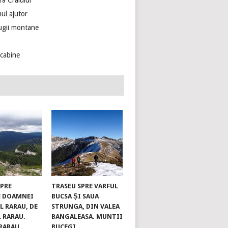
ra Craiului
ul ajutor
ugii montane
ecabine
SPRE
TRASEU SPRE VARFUL
E DOAMNEI
BUCSA ȘI SAUA
L RARAU, DE
STRUNGA, DIN VALEA
L RARAU.
BANGALEASA. MUNTII
RARAU
BUCEGI