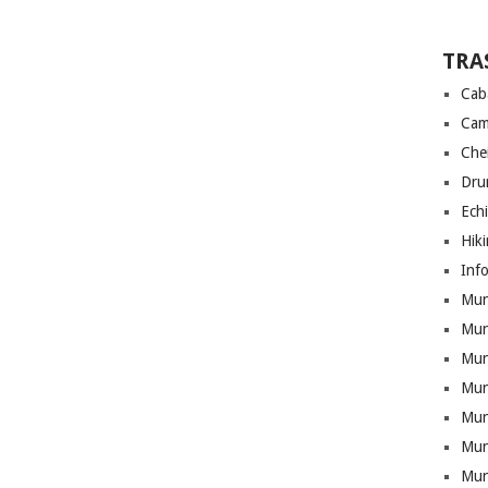
TRA
Cab
Cam
Che
Drum
Ech
Hik
Info
Munt
Mun
Munt
Mun
Mun
Mun
Mun