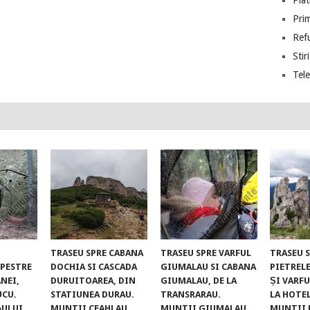
Piat
Prim
Ref
Stiri
Tel
TRASEU SPRE CABANA
TRASEU SPRE VARFUL
TRASEU 
UPESTRE
DOCHIA SI CASCADA
GIUMALAU SI CABANA
PIETREL
NEI,
DURUITOAREA, DIN
GIUMALAU, DE LA
ȘI VARFU
UCU.
STATIUNEA DURAU.
TRANSRARAU.
LA HOTE
AULUI
MUNTII CEAHLAU
MUNTII GIUMALAU
MUNTII 