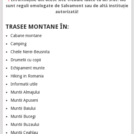
sunt reguli omologate de Salvamont sau de altă instituție
autorizată!
TRASEE MONTANE ÎN:
Cabane montane
Camping
Cheile Nerei-Beusnita
Drumetii cu copii
Echipament munte
Hiking in Romania
Informatii utile
Muntii Almajului
Muntii Apuseni
Muntii Baiului
Muntii Bucegi
Muntii Buzaului
Muntii Ceahlau