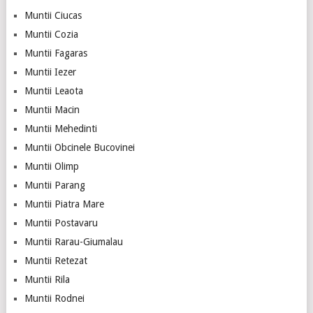
Muntii Ciucas
Muntii Cozia
Muntii Fagaras
Muntii Iezer
Muntii Leaota
Muntii Macin
Muntii Mehedinti
Muntii Obcinele Bucovinei
Muntii Olimp
Muntii Parang
Muntii Piatra Mare
Muntii Postavaru
Muntii Rarau-Giumalau
Muntii Retezat
Muntii Rila
Muntii Rodnei