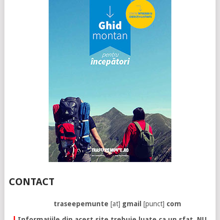
CONTACT
traseepemunte
[at]
gmail
[punct]
com
!
Informațiile din acest site trebuie luate ca un sfat. NU