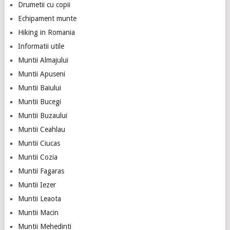
Drumetii cu copii
Echipament munte
Hiking in Romania
Informatii utile
Muntii Almajului
Muntii Apuseni
Muntii Baiului
Muntii Bucegi
Muntii Buzaului
Muntii Ceahlau
Muntii Ciucas
Muntii Cozia
Muntii Fagaras
Muntii Iezer
Muntii Leaota
Muntii Macin
Muntii Mehedinti