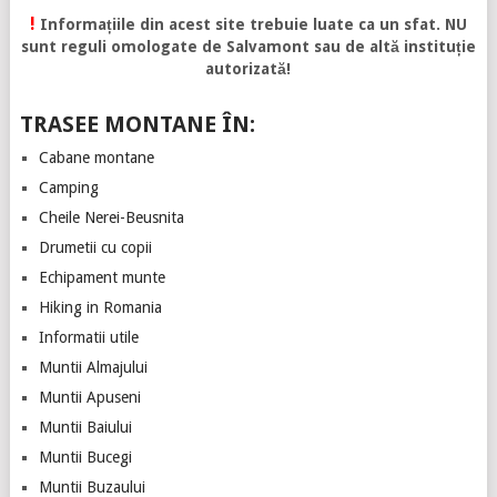
!
Informațiile din acest site trebuie luate ca un sfat. NU
sunt reguli omologate de Salvamont sau de altă instituție
autorizată!
TRASEE MONTANE ÎN:
Cabane montane
Camping
Cheile Nerei-Beusnita
Drumetii cu copii
Echipament munte
Hiking in Romania
Informatii utile
Muntii Almajului
Muntii Apuseni
Muntii Baiului
Muntii Bucegi
Muntii Buzaului