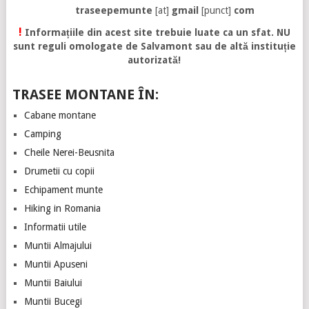
traseepemunte
[at]
gmail
[punct]
com
!
Informațiile din acest site trebuie luate ca un sfat. NU
sunt reguli omologate de Salvamont sau de altă instituție
autorizată!
TRASEE MONTANE ÎN:
Cabane montane
Camping
Cheile Nerei-Beusnita
Drumetii cu copii
Echipament munte
Hiking in Romania
Informatii utile
Muntii Almajului
Muntii Apuseni
Muntii Baiului
Muntii Bucegi