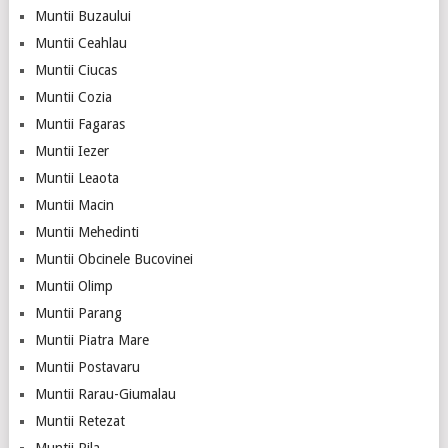
Muntii Buzaului
Muntii Ceahlau
Muntii Ciucas
Muntii Cozia
Muntii Fagaras
Muntii Iezer
Muntii Leaota
Muntii Macin
Muntii Mehedinti
Muntii Obcinele Bucovinei
Muntii Olimp
Muntii Parang
Muntii Piatra Mare
Muntii Postavaru
Muntii Rarau-Giumalau
Muntii Retezat